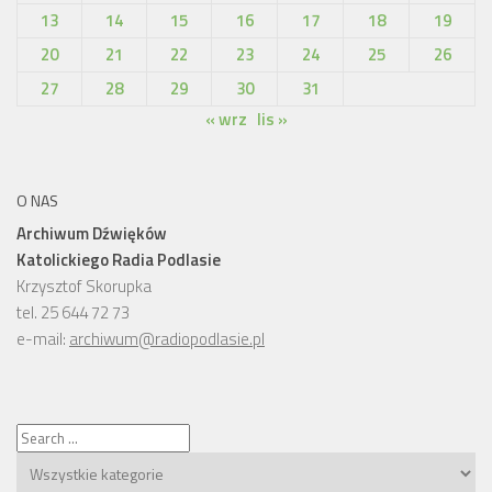
13
14
15
16
17
18
19
20
21
22
23
24
25
26
27
28
29
30
31
« wrz
lis »
O NAS
Archiwum Dźwięków
Katolickiego Radia Podlasie
Krzysztof Skorupka
tel. 25 644 72 73
e-mail:
archiwum@radiopodlasie.pl