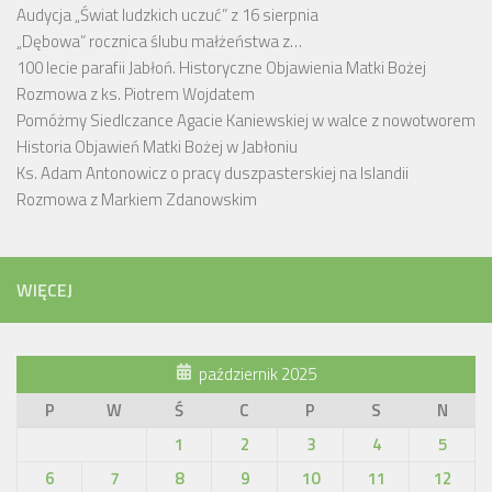
Audycja „Świat ludzkich uczuć” z 16 sierpnia
„Dębowa” rocznica ślubu małżeństwa z…
100 lecie parafii Jabłoń. Historyczne Objawienia Matki Bożej
Rozmowa z ks. Piotrem Wojdatem
Pomóżmy Siedlczance Agacie Kaniewskiej w walce z nowotworem
Historia Objawień Matki Bożej w Jabłoniu
Ks. Adam Antonowicz o pracy duszpasterskiej na Islandii
Rozmowa z Markiem Zdanowskim
WIĘCEJ
październik 2025
P
W
Ś
C
P
S
N
1
2
3
4
5
6
7
8
9
10
11
12