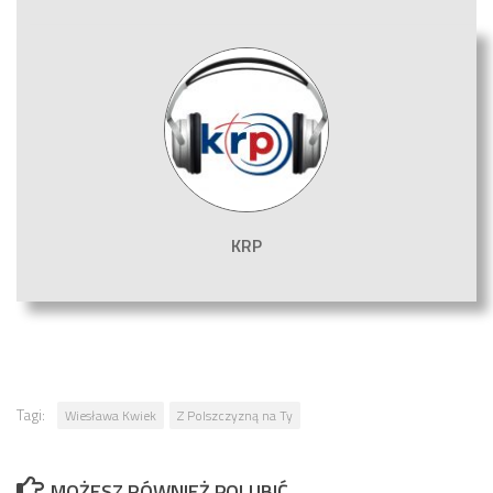
KRP
Tagi:
Wiesława Kwiek
Z Polszczyzną na Ty
MOŻESZ RÓWNIEŻ POLUBIĆ…