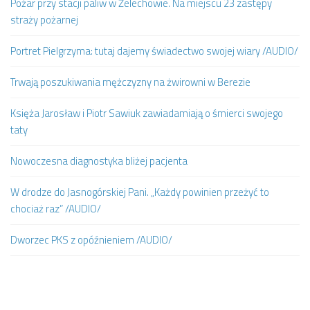
Pożar przy stacji paliw w Żelechowie. Na miejscu 23 zastępy
straży pożarnej
Portret Pielgrzyma: tutaj dajemy świadectwo swojej wiary /AUDIO/
Trwają poszukiwania mężczyzny na żwirowni w Berezie
Księża Jarosław i Piotr Sawiuk zawiadamiają o śmierci swojego
taty
Nowoczesna diagnostyka bliżej pacjenta
W drodze do Jasnogórskiej Pani. „Każdy powinien przeżyć to
chociaż raz” /AUDIO/
Dworzec PKS z opóźnieniem /AUDIO/