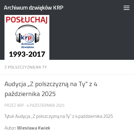
Archiwum dzwięków KRP
Przejdź do treści
Z POLSZCZYZNĄ NA TY
Audycja „Z polszczyzną na Ty” z 4
października 2025
PRZEZ
KRP
·
4 PAŹDZIERNIKA 2025
Tytuł: Audycja „Z polszczyzną na Ty” z 4 października 2025
Autor
: Wiesława Kwiek