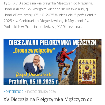
Tytuł: XV Diecezjalna Pielgrzymka Mężczyzn do Pratulina.
Homilia Autor: Bp Grzegorz Suchodolski Nazwa audycji:
HomilieData emisji: 05-10-2025 W niedzielę, 5 października
2025 r. w Sanktuarium Błogosławionych Męczenników
Podlaskich w Pratulinie odbyła się XV Diecezjalna...
KONFERENCJE
5 PAŹDZIERNIKA 2025
XV Diecezjalna Pielgrzymka Mężczyzn do