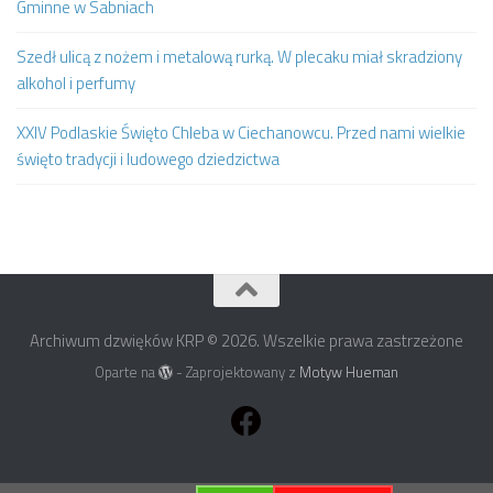
Gminne w Sabniach
Szedł ulicą z nożem i metalową rurką. W plecaku miał skradziony
alkohol i perfumy
XXIV Podlaskie Święto Chleba w Ciechanowcu. Przed nami wielkie
święto tradycji i ludowego dziedzictwa
Archiwum dzwięków KRP © 2026. Wszelkie prawa zastrzeżone
Oparte na
- Zaprojektowany z
Motyw Hueman