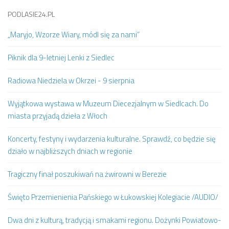
PODLASIE24.PL
„Maryjo, Wzorze Wiary, módl się za nami”
Piknik dla 9-letniej Lenki z Siedlec
Radiowa Niedziela w Okrzei - 9 sierpnia
Wyjątkowa wystawa w Muzeum Diecezjalnym w Siedlcach. Do
miasta przyjadą dzieła z Włoch
Koncerty, festyny i wydarzenia kulturalne. Sprawdź, co będzie się
działo w najbliższych dniach w regionie
Tragiczny finał poszukiwań na żwirowni w Berezie
Święto Przemienienia Pańskiego w Łukowskiej Kolegiacie /AUDIO/
Dwa dni z kulturą, tradycją i smakami regionu. Dożynki Powiatowo-