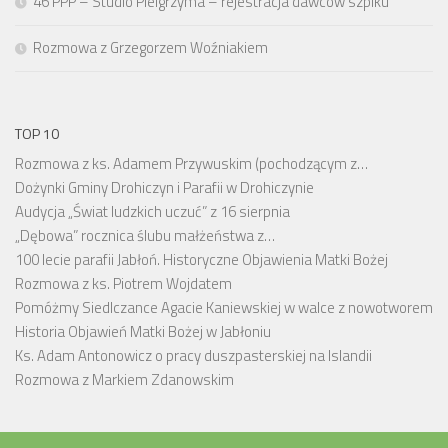
46 PPP – Studio Pielgrzyma – rejestracja dawców szpiku
Rozmowa z Grzegorzem Woźniakiem
TOP 10
Rozmowa z ks. Adamem Przywuskim (pochodzącym z…
Dożynki Gminy Drohiczyn i Parafii w Drohiczynie
Audycja „Świat ludzkich uczuć” z 16 sierpnia
„Dębowa” rocznica ślubu małżeństwa z…
100 lecie parafii Jabłoń. Historyczne Objawienia Matki Bożej
Rozmowa z ks. Piotrem Wojdatem
Pomóżmy Siedlczance Agacie Kaniewskiej w walce z nowotworem
Historia Objawień Matki Bożej w Jabłoniu
Ks. Adam Antonowicz o pracy duszpasterskiej na Islandii
Rozmowa z Markiem Zdanowskim