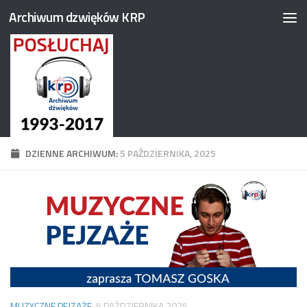
Archiwum dzwięków KRP
Przejdź do treści
DZIENNE ARCHIWUM:
5 PAŹDZIERNIKA, 2025
MUZYCZNE PEJZAŻE
5 PAŹDZIERNIKA 2025