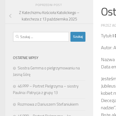
POPRZEDNI POST
Os
Z Katechizmu Kościoła Katolickiego –
katecheza z 13 października 2025
PRZEZ
A
Szukaj:
Tytuł
: 
Autor: 
OSTATNIE WPISY
Nazwa a
Data em
Siostra Gemma o pielgrzymowaniu na
Jasną Górę
Jesteśm
Jubileu
46 PPP – Portret Pielgrzyma – siostry
Paulina i Patrycja z grupy 13
kobiet 
Diecezj
Rozmowa z Dariuszem Stefaniukiem
nadziei
Boże ale