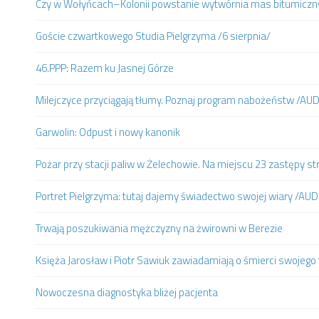
Czy w Wołyńcach–Kolonii powstanie wytwórnia mas bitumiczn
Goście czwartkowego Studia Pielgrzyma /6 sierpnia/
46.PPP: Razem ku Jasnej Górze
Milejczyce przyciągają tłumy. Poznaj program nabożeństw /AU
Garwolin: Odpust i nowy kanonik
Pożar przy stacji paliw w Żelechowie. Na miejscu 23 zastępy st
Portret Pielgrzyma: tutaj dajemy świadectwo swojej wiary /AUD
Trwają poszukiwania mężczyzny na żwirowni w Berezie
Księża Jarosław i Piotr Sawiuk zawiadamiają o śmierci swojego 
Nowoczesna diagnostyka bliżej pacjenta