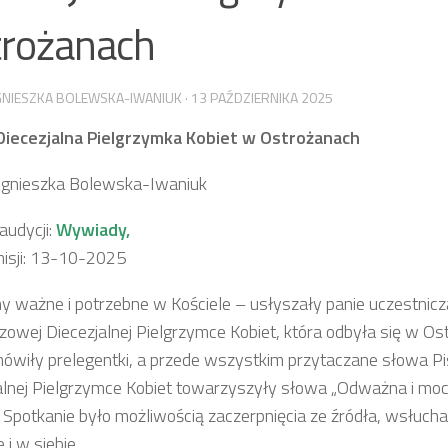
trożanach
GNIESZKA BOLEWSKA-IWANIUK
·
13 PAŹDZIERNIKA 2025
I Diecezjalna Pielgrzymka Kobiet w Ostrożanach
Agnieszka Bolewska-Iwaniuk
udycji:
Wywiady,
isji: 13-10-2025
y ważne i potrzebne w Kościele – usłyszały panie uczestnic
szowej Diecezjalnej Pielgrzymce Kobiet, która odbyła się w Ost
mówiły prelegentki, a przede wszystkim przytaczane słowa P
alnej Pielgrzymce Kobiet towarzyszyły słowa „Odważna i mocn
”. Spotkanie było możliwością zaczerpnięcia ze źródła, wsłuch
 i w siebie.