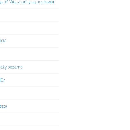
ych? Mieszkańcy są przeciwni
DIO/
raży pożarnej
IO/
taty