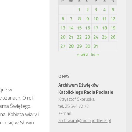
P
W
Ś
C
P
S
N
1
2
3
4
5
6
7
8
9
10
11
12
13
14
15
16
17
18
19
20
21
22
23
24
25
26
27
28
29
30
31
« wrz
lis »
O NAS
Archiwum Dźwięków
zące w
Katolickiego Radia Podlasie
rożanach. O roli
Krzysztof Skorupka
isma Świętego.
tel. 25 644 72 73
e-mail:
a. Kobieta wiary i
archiwum@radiopodlasie.pl
ania się w Słowo