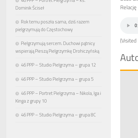
46 PPP – Portret Pielgrzyma – ks.
Relację
Dominik Ściseł
Rok temu poszła sama, dziś razem
pielgrzymują do Częstochowy
(Visited
Pielgrzymują sercem. Duchowi pątnicy
wspierają Pieszą Pielgrzymkę Drohiczyńską
Auto
46 PPP – Studio Pielgrzyma – grupa 12
46 PPP – Studio Pielgrzyma – grupa 5
46 PPP – Portret Pielgrzyma – Nikola, Iga i
Kinga z grupy 10
46 PPP – Studio Pielgrzyma – grupa 8C