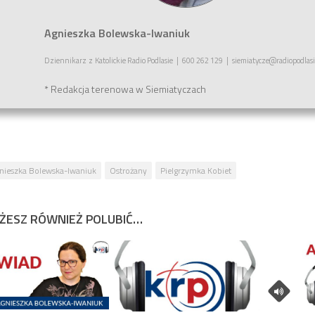
Agnieszka Bolewska-Iwaniuk
Dziennikarz
z
Katolickie Radio Podlasie
|
600 262 129
|
siemiatycze@radiopodlasi
* Redakcja terenowa w Siemiatyczach
nieszka Bolewska-Iwaniuk
Ostrożany
Pielgrzymka Kobiet
ŻESZ RÓWNIEŻ POLUBIĆ…