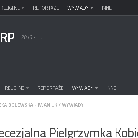
RELIGIJNE
REPORTAŻE
WYWIADY
INNE
KRP
2018 - . . .
RELIGIJNE
REPORTAŻE
WYWIADY
INNE
ZKA BOLEWSKA - IWANIUK
/
WYWIADY
iecezjalna Pielgrzymka Kob