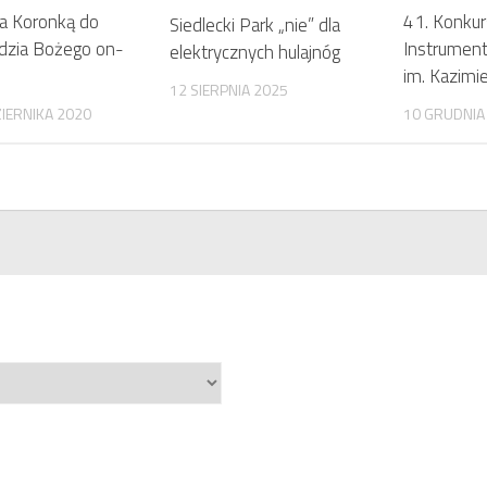
a Koronką do
41. Konkur
Siedlecki Park „nie” dla
rdzia Bożego on-
Instrument
elektrycznych hulajnóg
im. Kazimi
12 SIERPNIA 2025
IERNIKA 2020
10 GRUDNIA