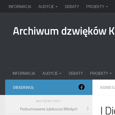
INFORMACJA
AUDYCJE
DEBATY
PROJEKTY
Przejdź do treści
Archiwum dzwięków 
INFORMACJA
AUDYCJE
DEBATY
PROJEKTY
OBSERWUJ:
AGNIES
NASTĘPNY POST
I D
Podsumowanie Jubileuszu Młodych