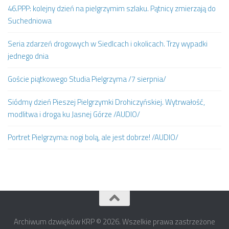
46.PPP: kolejny dzień na pielgrzymim szlaku. Pątnicy zmierzają do
Suchedniowa
Seria zdarzeń drogowych w Siedlcach i okolicach. Trzy wypadki
jednego dnia
Goście piątkowego Studia Pielgrzyma /7 sierpnia/
Siódmy dzień Pieszej Pielgrzymki Drohiczyńskiej. Wytrwałość,
modlitwa i droga ku Jasnej Górze /AUDIO/
Portret Pielgrzyma: nogi bolą, ale jest dobrze! /AUDIO/
Archiwum dzwięków KRP © 2026. Wszelkie prawa zastrzeżone