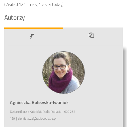
(Visited 121 times, 1 visits today)
Autorzy
Agnieszka Bolewska-Iwaniuk
Dziennikarz
z
Katolickie Radio Podlasie
|
600 262
129
|
siemiatycze@radiopodlasie.pl