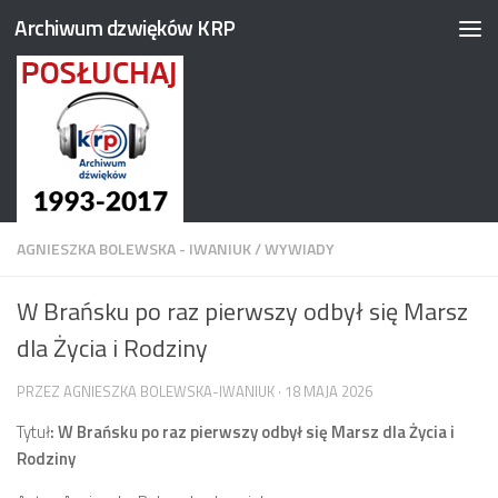
Archiwum dzwięków KRP
Przejdź do treści
AGNIESZKA BOLEWSKA - IWANIUK
/
WYWIADY
W Brańsku po raz pierwszy odbył się Marsz
dla Życia i Rodziny
PRZEZ
AGNIESZKA BOLEWSKA-IWANIUK
·
18 MAJA 2026
Tytuł
: W Brańsku po raz pierwszy odbył się Marsz dla Życia i
Rodziny