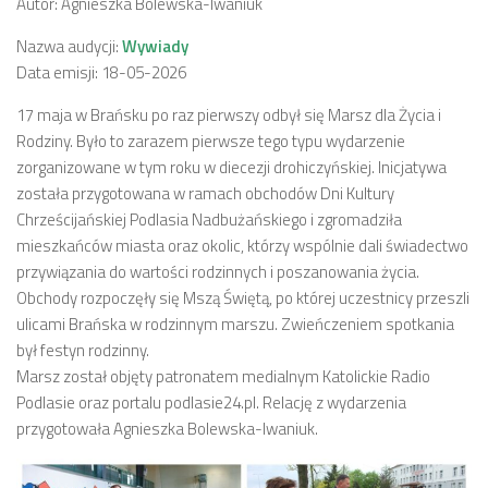
Autor: Agnieszka Bolewska-Iwaniuk
Nazwa audycji:
Wywiady
Data emisji: 18-05-2026
17 maja w Brańsku po raz pierwszy odbył się Marsz dla Życia i
Rodziny. Było to zarazem pierwsze tego typu wydarzenie
zorganizowane w tym roku w diecezji drohiczyńskiej. Inicjatywa
została przygotowana w ramach obchodów Dni Kultury
Chrześcijańskiej Podlasia Nadbużańskiego i zgromadziła
mieszkańców miasta oraz okolic, którzy wspólnie dali świadectwo
przywiązania do wartości rodzinnych i poszanowania życia.
Obchody rozpoczęły się Mszą Świętą, po której uczestnicy przeszli
ulicami Brańska w rodzinnym marszu. Zwieńczeniem spotkania
był festyn rodzinny.
Marsz został objęty patronatem medialnym Katolickie Radio
Podlasie oraz portalu podlasie24.pl. Relację z wydarzenia
przygotowała Agnieszka Bolewska-Iwaniuk.