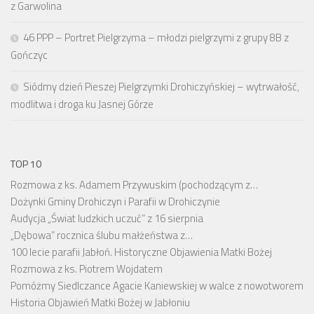
z Garwolina
46 PPP – Portret Pielgrzyma – młodzi pielgrzymi z grupy 8B z
Gończyc
Siódmy dzień Pieszej Pielgrzymki Drohiczyńskiej – wytrwałość,
modlitwa i droga ku Jasnej Górze
TOP 10
Rozmowa z ks. Adamem Przywuskim (pochodzącym z…
Dożynki Gminy Drohiczyn i Parafii w Drohiczynie
Audycja „Świat ludzkich uczuć” z 16 sierpnia
„Dębowa” rocznica ślubu małżeństwa z…
100 lecie parafii Jabłoń. Historyczne Objawienia Matki Bożej
Rozmowa z ks. Piotrem Wojdatem
Pomóżmy Siedlczance Agacie Kaniewskiej w walce z nowotworem
Historia Objawień Matki Bożej w Jabłoniu