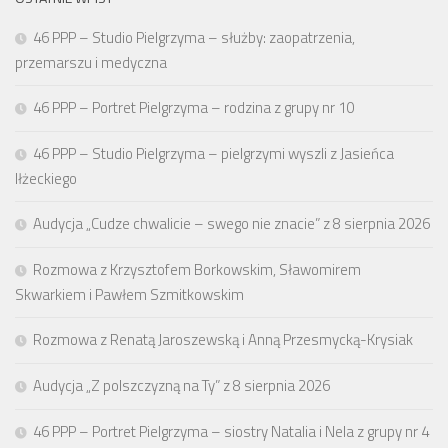
46 PPP – Studio Pielgrzyma – służby: zaopatrzenia,
przemarszu i medyczna
46 PPP – Portret Pielgrzyma – rodzina z grupy nr 10
46 PPP – Studio Pielgrzyma – pielgrzymi wyszli z Jasieńca
Iłżeckiego
Audycja „Cudze chwalicie – swego nie znacie” z 8 sierpnia 2026
Rozmowa z Krzysztofem Borkowskim, Sławomirem
Skwarkiem i Pawłem Szmitkowskim
Rozmowa z Renatą Jaroszewską i Anną Przesmycką-Krysiak
Audycja „Z polszczyzną na Ty” z 8 sierpnia 2026
46 PPP – Portret Pielgrzyma – siostry Natalia i Nela z grupy nr 4