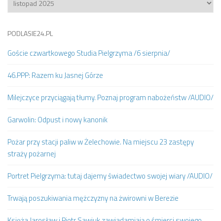
PODLASIE24.PL
Goście czwartkowego Studia Pielgrzyma /6 sierpnia/
46.PPP: Razem ku Jasnej Górze
Milejczyce przyciągają tłumy. Poznaj program nabożeństw /AUDIO/
Garwolin: Odpust i nowy kanonik
Pożar przy stacji paliw w Żelechowie. Na miejscu 23 zastępy
straży pożarnej
Portret Pielgrzyma: tutaj dajemy świadectwo swojej wiary /AUDIO/
Trwają poszukiwania mężczyzny na żwirowni w Berezie
Księża Jarosław i Piotr Sawiuk zawiadamiają o śmierci swojego