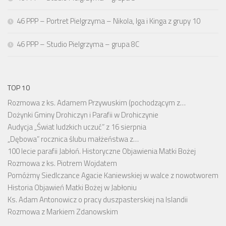
46 PPP – Portret Pielgrzyma – Nikola, Iga i Kinga z grupy 10
46 PPP – Studio Pielgrzyma – grupa 8C
TOP 10
Rozmowa z ks. Adamem Przywuskim (pochodzącym z…
Dożynki Gminy Drohiczyn i Parafii w Drohiczynie
Audycja „Świat ludzkich uczuć” z 16 sierpnia
„Dębowa” rocznica ślubu małżeństwa z…
100 lecie parafii Jabłoń. Historyczne Objawienia Matki Bożej
Rozmowa z ks. Piotrem Wojdatem
Pomóżmy Siedlczance Agacie Kaniewskiej w walce z nowotworem
Historia Objawień Matki Bożej w Jabłoniu
Ks. Adam Antonowicz o pracy duszpasterskiej na Islandii
Rozmowa z Markiem Zdanowskim