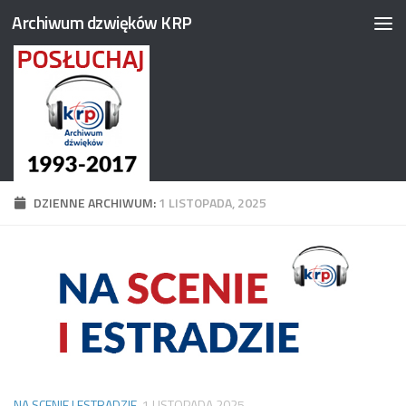
Archiwum dzwięków KRP
Przejdź do treści
DZIENNE ARCHIWUM:
1 LISTOPADA, 2025
NA SCENIE I ESTRADZIE
1 LISTOPADA 2025