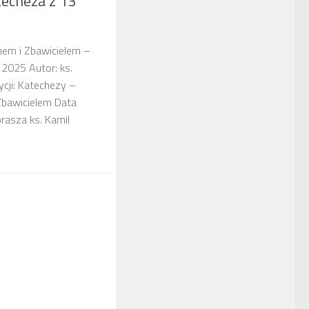
techeza z 13
nem i Zbawicielem –
 2025 Autor: ks.
cji: Katechezy –
Zbawicielem Data
rasza ks. Kamil