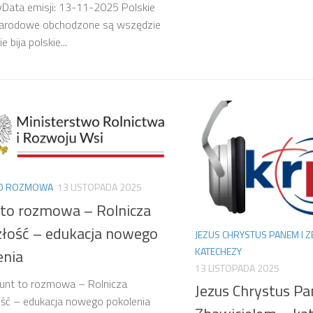
Data emisji: 13-11-2025 Polskie
narodowe obchodzone są wszędzie
e bija polskie...
TO ROZMOWA
13 LISTOPADA 2025
 to rozmowa – Rolnicza
złość – edukacja nowego
JEZUS CHRYSTUS PANEM I Z
KATECHEZY
enia
13 LISTOPADA 2025
runt to rozmowa – Rolnicza
Jezus Chrystus Pa
ść – edukacja nowego pokolenia