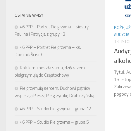
OSTATNIE WPISY
46 PPP – Portret Pielgrzyma – siostry
BOŻE, UŻ
Paulina i Patrycja z grupy 13
AUDYCJA
13 LISTO
46 PPP – Portret Pielgrzyma – ks.
Audyc
Dominik Ściseł
alkoh
Rok temu poszła sama, dziś razem
Tytuł: A
pielgrzymują do Częstochowy
13 listo
Zakrzews
Pielgrzymują sercem. Duchowi pątnicy
pogody 
wspierają Pieszą Pielgrzymkę Drohiczyńską
46 PPP – Studio Pielgrzyma – grupa 12
46 PPP – Studio Pielgrzyma – grupa 5