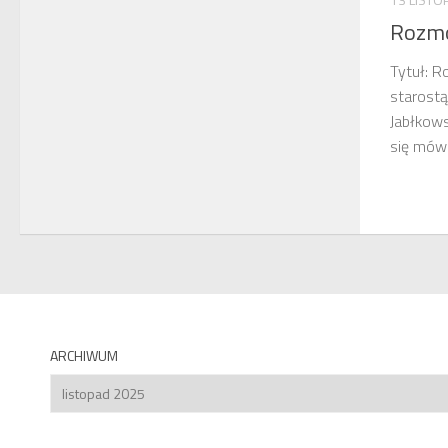
Rozmo
Tytuł: 
starostą
Jabłkows
się mów
ARCHIWUM
Archiwum