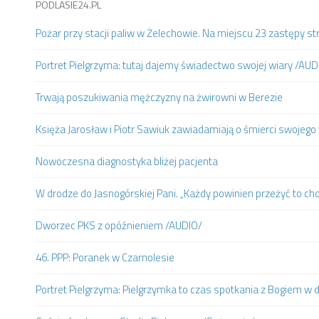
PODLASIE24.PL
Pożar przy stacji paliw w Żelechowie. Na miejscu 23 zastępy st
Portret Pielgrzyma: tutaj dajemy świadectwo swojej wiary /AUD
Trwają poszukiwania mężczyzny na żwirowni w Berezie
Księża Jarosław i Piotr Sawiuk zawiadamiają o śmierci swojego 
Nowoczesna diagnostyka bliżej pacjenta
W drodze do Jasnogórskiej Pani. „Każdy powinien przeżyć to ch
Dworzec PKS z opóźnieniem /AUDIO/
46. PPP: Poranek w Czarnolesie
Portret Pielgrzyma: Pielgrzymka to czas spotkania z Bogiem w