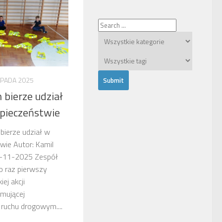
OPADA 2025
bierze udział
zpieczeństwie
bierze udział w
wie Autor: Kamil
13-11-2025 Zespół
 raz pierwszy
ej akcji
omującej
ruchu drogowym....