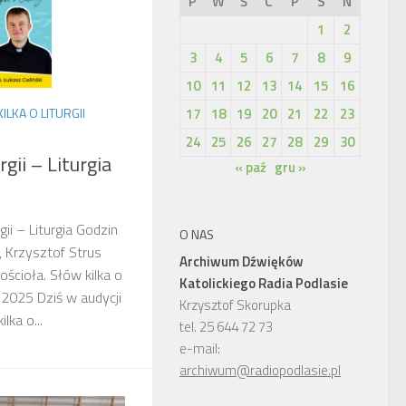
P
W
Ś
C
P
S
N
1
2
3
4
5
6
7
8
9
10
11
12
13
14
15
16
LKA O LITURGII
17
18
19
20
21
22
23
24
25
26
27
28
29
30
gii – Liturgia
« paź
gru »
gii – Liturgia Godzin
O NAS
i, Krzysztof Strus
Archiwum Dźwięków
ścioła. Słów kilka o
Katolickiego Radia Podlasie
1-2025 Dziś w audycji
Krzysztof Skorupka
lka o...
tel. 25 644 72 73
e-mail:
archiwum@radiopodlasie.pl