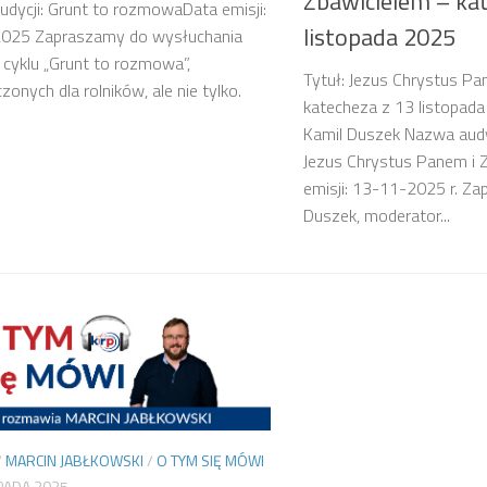
Zbawicielem – ka
dycji: Grunt to rozmowaData emisji:
listopada 2025
025 Zapraszamy do wysłuchania
z cyklu „Grunt to rozmowa”,
Tytuł: Jezus Chrystus Pa
zonych dla rolników, ale nie tylko.
katecheza z 13 listopada
Kamil Duszek Nazwa audy
Jezus Chrystus Panem i 
emisji: 13-11-2025 r. Zap
Duszek, moderator...
/
MARCIN JABŁKOWSKI
/
O TYM SIĘ MÓWI
PADA 2025