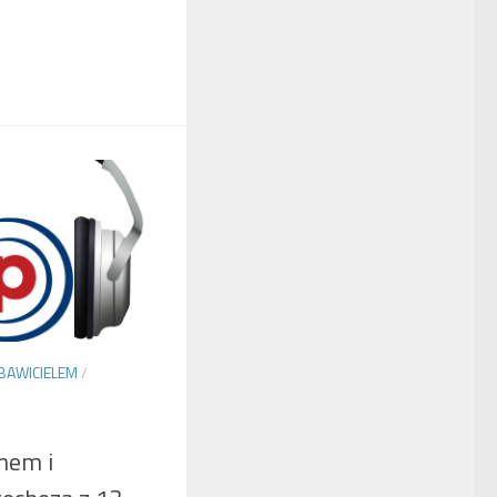
BAWICIELEM
/
nem i