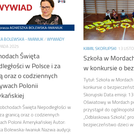
A BOLEWSKA - IWANIUK
/
WYWIADY
PADA 2025
KAMIL SKORUPSKI
13 LIST
hodach Święta
Szkoła w Mordach 
ległości w Polsce i za
w konkursie o be
ą oraz o codziennych
Tytuł: Szkoła w Mordach 
tywach Polonii
konkursie o bezpieczeńst
kańskiej
Skorupski Data emisji: 
Oświatowy w Mordach po
 obchodach Święta Niepodległości w
przystąpił do ogólnopolski
 za granicą oraz o codziennych
„Odblaskowa Szkoła”, pr
wach Polonii Amerykańskiej Autor:
bezpieczeństwo dzieci w 
a Bolewska-Iwaniuk Nazwa audycji: