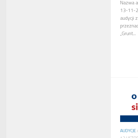
Nazwa au
13-11-2
audycji 
przeznac
„Grunt...
AUDYCJE
13 LISTO