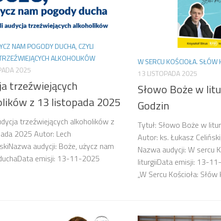
YCZ NAM POGODY DUCHA, CZYLI
 TRZEŹWIEJĄCYCH ALKOHOLIKÓW
W SERCU KOŚCIOŁA. SŁÓW KI
PADA 2025
13 LISTOPADA 2025
ja trzeźwiejących
Słowo Boże w litur
olików z 13 listopada 2025
Godzin
udycja trzeźwiejących alkoholików z
Tytuł: Słowo Boże w litur
pada 2025 Autor: Lech
Autor: ks. Łukasz Celińsk
kiNazwa audycji: Boże, użycz nam
Nazwa audycji: W sercu Ko
duchaData emisji: 13-11-2025
liturgiiData emisji: 13-1
„W Sercu Kościoła: Słów ki