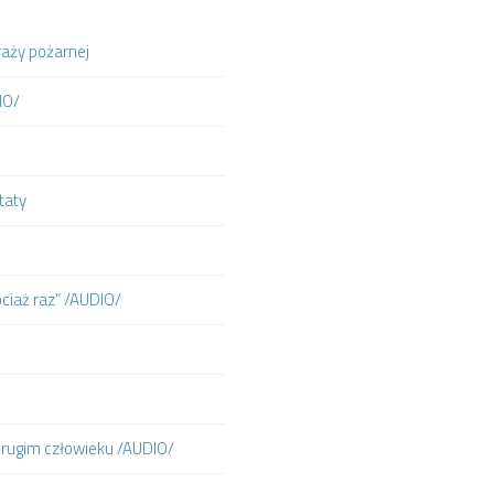
raży pożarnej
IO/
taty
ociaż raz” /AUDIO/
 drugim człowieku /AUDIO/