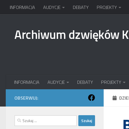
INFORMACJA
AUDYCJE
DEBATY
PROJEKTY
Przejdź do treści
Archiwum dzwięków 
INFORMACJA
AUDYCJE
DEBATY
PROJEKTY
OBSERWUJ:
DZI
Szukaj: