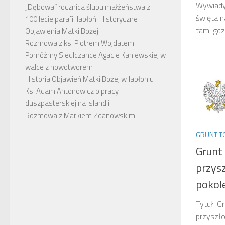
Wywiady
„Dębowa” rocznica ślubu małżeństwa z…
święta 
100 lecie parafii Jabłoń. Historyczne
tam, gdzi
Objawienia Matki Bożej
Rozmowa z ks. Piotrem Wojdatem
Pomóżmy Siedlczance Agacie Kaniewskiej w
walce z nowotworem
Historia Objawień Matki Bożej w Jabłoniu
Ks. Adam Antonowicz o pracy
duszpasterskiej na Islandii
Rozmowa z Markiem Zdanowskim
GRUNT 
Grunt
przys
pokol
Tytuł: G
przyszło