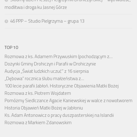
modlitwa i droga ku Jasnej Górze
46 PPP – Studio Pielgrzyma – grupa 13
TOP 10
Rozmowa z ks. Adamem Przywuskim (pochodzącym z…
Dożynki Gminy Drohiczyn i Parafii w Drohiczynie
Audycja „Świat ludzkich uczuć” z 16 sierpnia
„Dębowa” rocznica ślubu małżeństwa z…
100 lecie parafii Jabłoń. Historyczne Objawienia Matki Bożej
Rozmowa z ks. Piotrem Wojdatem
Pomóżmy Siedlczance Agacie Kaniewskiej w walce z nowotworem
Historia Objawień Matki Bożej w Jabłoniu
Ks. Adam Antonowicz o pracy duszpasterskiej na Islandii
Rozmowa z Markiem Zdanowskim