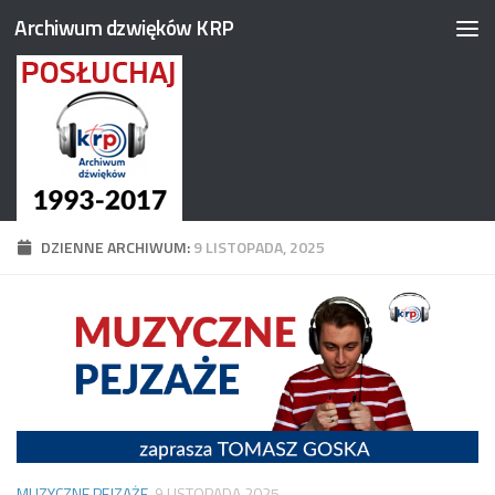
Archiwum dzwięków KRP
Przejdź do treści
DZIENNE ARCHIWUM:
9 LISTOPADA, 2025
MUZYCZNE PEJZAŻE
9 LISTOPADA 2025