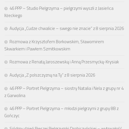
46 PPP – Studio Pielgrzyma – pielgrzymi wyszli z Jasieńca
Iłżeckiego
Audycja „Cudze chwalicie – swego nie znacie” z 8 sierpnia 2026
Rozmowa z Krzysztofem Borkowskim, Sławomirem
Skwarkiem i Pawłem Szmitkowskim
Rozmowa z Renatą Jaroszewską i Anną Przesmycką-Krysiak
Audycja „Z polszczyzną na Ty” z 8 sierpnia 2026
46 PPP – Portret Pielgrzyma – siostry Natalia i Nela z grupy nr 4
z Garwolina
46 PPP – Portret Pielgrzyma – młodzi pielgrzymi z grupy 8B z
Gończyc
Siódmy dzień Pieszej Pielgrzymki Drohiczyńskiej – wytrwałość,