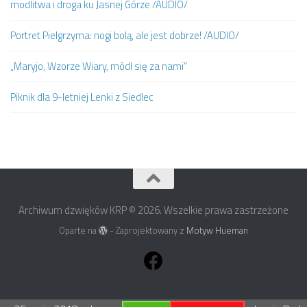
modlitwa i droga ku Jasnej Górze /AUDIO/
Portret Pielgrzyma: nogi bolą, ale jest dobrze! /AUDIO/
„Maryjo, Wzorze Wiary, módl się za nami”
Piknik dla 9-letniej Lenki z Siedlec
Archiwum dzwięków KRP © 2026. Wszelkie prawa zastrzeżone
Oparte na
- Zaprojektowany z
Motyw Hueman