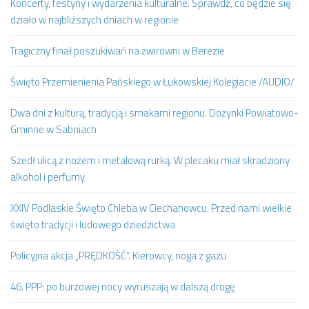
Koncerty, festyny i wydarzenia kulturalne. Sprawdź, co będzie się
działo w najbliższych dniach w regionie
Tragiczny finał poszukiwań na żwirowni w Berezie
Święto Przemienienia Pańskiego w Łukowskiej Kolegiacie /AUDIO/
Dwa dni z kulturą, tradycją i smakami regionu. Dożynki Powiatowo-
Gminne w Sabniach
Szedł ulicą z nożem i metalową rurką. W plecaku miał skradziony
alkohol i perfumy
XXIV Podlaskie Święto Chleba w Ciechanowcu. Przed nami wielkie
święto tradycji i ludowego dziedzictwa
Policyjna akcja „PRĘDKOŚĆ”. Kierowcy, noga z gazu
46. PPP: po burzowej nocy wyruszają w dalszą drogę