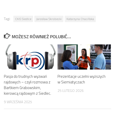
Tagi:
CKiS Siedlce
Jarosław Skrobecki
Katarzyna Chacińska
MOŻESZ RÓWNIEŻ POLUBIĆ…
Pasja do trudnych wyzwań
Prezentacje uczelni wyższych
rajdowych – czyli rozmowa z
w Siemiatyczach
Bartkiem Grabowskim,
25 LUTEGO 2026
kierowcą rajdowym z Siedlec.
9 WRZEŚNIA 2025