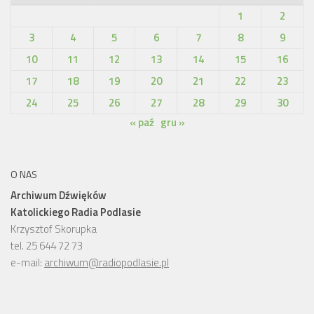
1
2
3
4
5
6
7
8
9
10
11
12
13
14
15
16
17
18
19
20
21
22
23
24
25
26
27
28
29
30
« paź
gru »
O NAS
Archiwum Dźwięków
Katolickiego Radia Podlasie
Krzysztof Skorupka
tel. 25 644 72 73
e-mail:
archiwum@radiopodlasie.pl