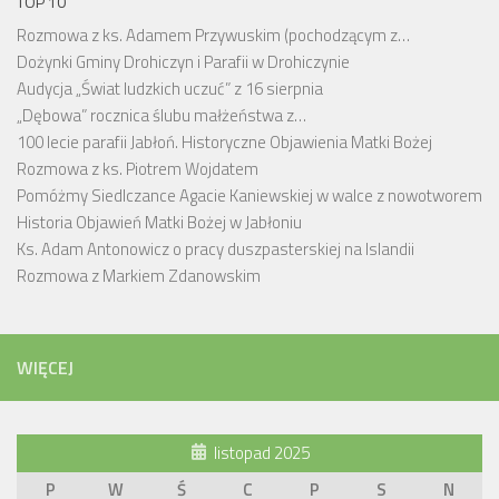
TOP 10
Rozmowa z ks. Adamem Przywuskim (pochodzącym z…
Dożynki Gminy Drohiczyn i Parafii w Drohiczynie
Audycja „Świat ludzkich uczuć” z 16 sierpnia
„Dębowa” rocznica ślubu małżeństwa z…
100 lecie parafii Jabłoń. Historyczne Objawienia Matki Bożej
Rozmowa z ks. Piotrem Wojdatem
Pomóżmy Siedlczance Agacie Kaniewskiej w walce z nowotworem
Historia Objawień Matki Bożej w Jabłoniu
Ks. Adam Antonowicz o pracy duszpasterskiej na Islandii
Rozmowa z Markiem Zdanowskim
WIĘCEJ
listopad 2025
P
W
Ś
C
P
S
N