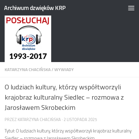
Archiwum dzwięków KRP
Przejdź do treści
KATARZYNA CHACIŃSKA
/
WYWIADY
O ludziach kultury, którzy współtworzyli
krajobraz kulturalny Siedlec – rozmowa z
Jarosławem Skrobeckim
PRZEZ
KATARZYNA CHACIŃSKA
·
2 LISTOPADA 2025
Tytuł: O ludziach kultury, którzy współtworzyli krajobraz kulturalny
Siedlec – rozmowa z Jarosławem Skrobeckim