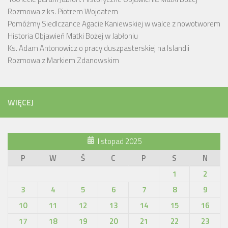
Rozmowa z ks. Piotrem Wojdatem
Pomóżmy Siedlczance Agacie Kaniewskiej w walce z nowotworem
Historia Objawień Matki Bożej w Jabłoniu
Ks. Adam Antonowicz o pracy duszpasterskiej na Islandii
Rozmowa z Markiem Zdanowskim
WIĘCEJ
listopad 2025
P
W
Ś
C
P
S
N
1
2
3
4
5
6
7
8
9
10
11
12
13
14
15
16
17
18
19
20
21
22
23