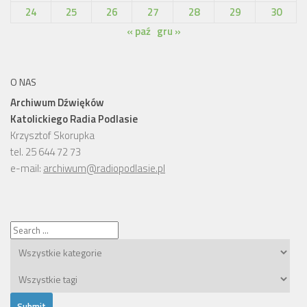
24
25
26
27
28
29
30
« paź
gru »
O NAS
Archiwum Dźwięków
Katolickiego Radia Podlasie
Krzysztof Skorupka
tel. 25 644 72 73
e-mail:
archiwum@radiopodlasie.pl