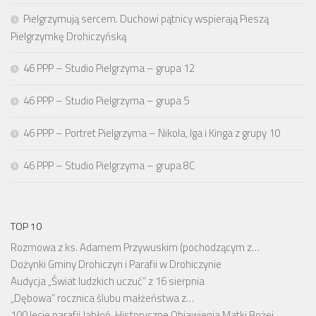
Pielgrzymują sercem. Duchowi pątnicy wspierają Pieszą
Pielgrzymkę Drohiczyńską
46 PPP – Studio Pielgrzyma – grupa 12
46 PPP – Studio Pielgrzyma – grupa 5
46 PPP – Portret Pielgrzyma – Nikola, Iga i Kinga z grupy 10
46 PPP – Studio Pielgrzyma – grupa 8C
TOP 10
Rozmowa z ks. Adamem Przywuskim (pochodzącym z…
Dożynki Gminy Drohiczyn i Parafii w Drohiczynie
Audycja „Świat ludzkich uczuć” z 16 sierpnia
„Dębowa” rocznica ślubu małżeństwa z…
100 lecie parafii Jabłoń. Historyczne Objawienia Matki Bożej