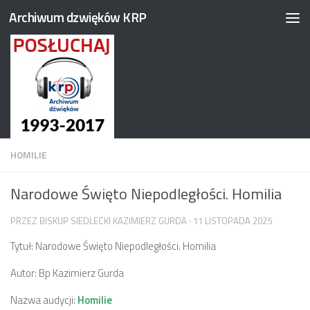
Archiwum dzwięków KRP
Przejdź do treści
HOMILIE
Narodowe Święto Niepodległości. Homilia
PRZEZ
BISKUP SIEDLECKI KAZIMIERZ GURDA
·
11 LISTOPADA 2025
Tytuł: Narodowe Święto Niepodległości. Homilia
Autor: Bp Kazimierz Gurda
Nazwa audycji:
Homilie