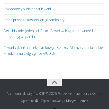
Krwiodawcy pilnie poszukiwani
Jeden przejazd otwarty, drugi zamknięty
Dwie historie, jeden cel. Artur i Paweł walczą o sprawność i
potrzebują wsparcia
Czwarty dzień na pielgrzymkowym szlaku. „Mamy czas dla siebie”
– rodzina na pielgrzymce /AUDIO/
Archiwum dzwięków KRP © 2026. Wszelkie prawa zastrzeżone
Oparte na
- Zaprojektowany z
Motyw Hueman