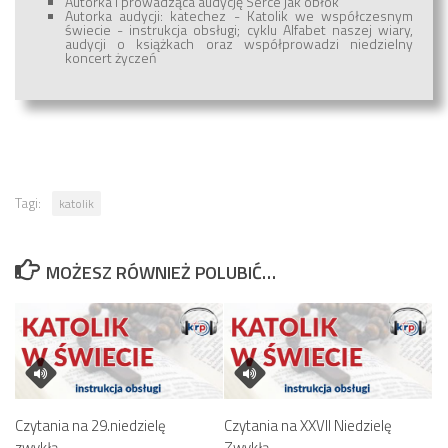
Autorka i prowadząca audycję Serce jak obłok
Autorka audycji: katechez - Katolik we współczesnym
świecie - instrukcja obsługi; cyklu Alfabet naszej wiary,
audycji o książkach oraz współprowadzi niedzielny
koncert życzeń
Tagi:
katolik
MOŻESZ RÓWNIEŻ POLUBIĆ…
Czytania na 29.niedzielę
Czytania na XXVII Niedzielę
zwykłą
Zwykłą