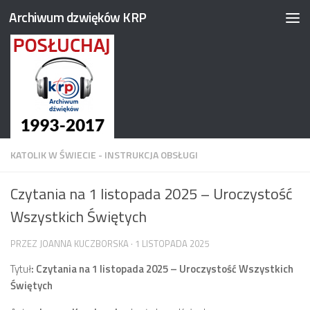
Archiwum dzwięków KRP
Przejdź do treści
KATOLIK W ŚWIECIE - INSTRUKCJA OBSŁUGI
Czytania na 1 listopada 2025 – Uroczystość
Wszystkich Świętych
PRZEZ
JOANNA KUCZBORSKA
·
1 LISTOPADA 2025
Tytuł
:
Czytania na
1 listopada 2025 – Uroczystość Wszystkich
Świętych