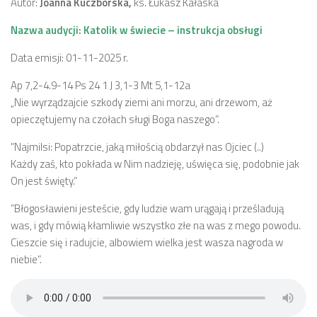
Autor:
Joanna Kuczborska,
ks. Łukasz Kałaska
Nazwa audycji: Katolik w świecie – instrukcja obsługi
Data emisji: 01-11-2025 r.
Ap 7,2-4.9-14 Ps 24 1 J 3,1-3 Mt 5,1-12a
„Nie wyrządzajcie szkody ziemi ani morzu, ani drzewom, aż
opieczętujemy na czołach sługi Boga naszego”.
”Najmilsi: Popatrzcie, jaką miłością obdarzył nas Ojciec (..)
Każdy zaś, kto pokłada w Nim nadzieję, uświęca się, podobnie jak
On jest święty.”
”Błogosławieni jesteście, gdy ludzie wam urągają i prześladują
was, i gdy mówią kłamliwie wszystko złe na was z mego powodu.
Cieszcie się i radujcie, albowiem wielka jest wasza nagroda w
niebie”.