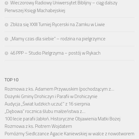
Wieczorowy Radiowy Uniwersytet Biblijny – ciąg dalszy
Pierwszej Księgi Machabejskiej
Zbliża się XXIII Turniej Rycerski na Zamku w Liwie
„Mamy czas dla siebie” – rodzina na pielgrzymce
46 PPP – Studio Pielgrzyma – postój w Rykach
TOP 10
Rozmowa z ks. Adamem Przywuskim (pochodzącym z…
Dożynki Gminy Drohiczyn i Parafii w Drohiczynie
Audycja „Świat ludzkich uczuć” z 16 sierpnia
„Dębowa” rocznica ślubu małżeństwa z…
100 lecie parafii Jabłoń. Historyczne Objawienia Matki Bożej
Rozmowa z ks. Piotrem Wojdatem
Pomóżmy Siedlczance Agacie Kaniewskiej w walce z nowotworem