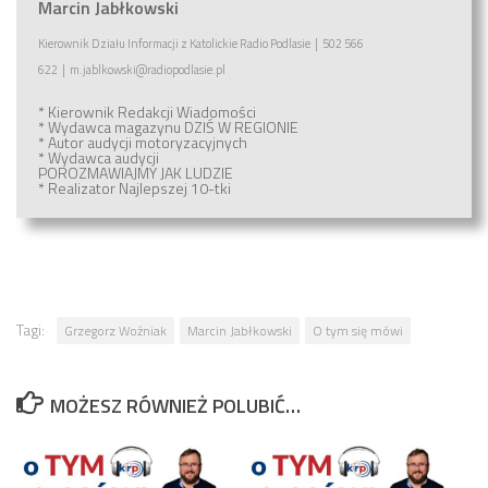
Marcin Jabłkowski
Kierownik Działu Informacji
z
Katolickie Radio Podlasie
|
502 566
622
|
m.jablkowski@radiopodlasie.pl
* Kierownik Redakcji Wiadomości
* Wydawca magazynu
DZIŚ W REGIONIE
* Autor audycji motoryzacyjnych
* Wydawca audycji
POROZMAWIAJMY JAK LUDZIE
* Realizator
Najlepszej 10-tki
Tagi:
Grzegorz Woźniak
Marcin Jabłkowski
O tym się mówi
MOŻESZ RÓWNIEŻ POLUBIĆ…