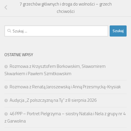
7 grzechów głównych i droga do wolności – grzech
chciwości
Szukaj:
OSTATNIE WPISY
Rozmowa z Krzysztofem Borkowskim, Sławomirem
Skwarkiem i Pawłem Szmitkowskim
Rozmowa z Renatą Jaroszewską i Anną Przesmycką-Krysiak
Audycja „Z polszczyzną na Ty” z 8 sierpnia 2026
46 PPP – Portret Pielgrzyma – siostry Natalia i Nela z grupy nr 4
z Garwolina