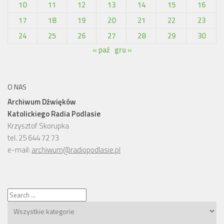
10
11
12
13
14
15
16
17
18
19
20
21
22
23
24
25
26
27
28
29
30
« paź
gru »
O NAS
Archiwum Dźwięków
Katolickiego Radia Podlasie
Krzysztof Skorupka
tel. 25 644 72 73
e-mail:
archiwum@radiopodlasie.pl