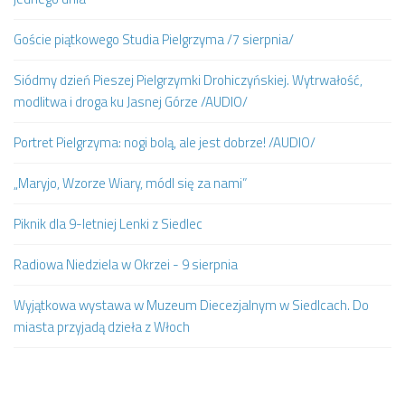
Goście piątkowego Studia Pielgrzyma /7 sierpnia/
Siódmy dzień Pieszej Pielgrzymki Drohiczyńskiej. Wytrwałość,
modlitwa i droga ku Jasnej Górze /AUDIO/
Portret Pielgrzyma: nogi bolą, ale jest dobrze! /AUDIO/
„Maryjo, Wzorze Wiary, módl się za nami”
Piknik dla 9-letniej Lenki z Siedlec
Radiowa Niedziela w Okrzei - 9 sierpnia
Wyjątkowa wystawa w Muzeum Diecezjalnym w Siedlcach. Do
miasta przyjadą dzieła z Włoch