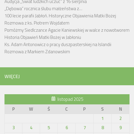
Audycja „Świat ludzkich uczuć” z 16 sierpnia
„Dębowa” rocznica ślubu małżeństwa z…
100 lecie parafii Jabłoń. Historyczne Objawienia Matki Bożej
Rozmowa z ks. Piotrem Wojdatem
Pomóżmy Siedlczance Agacie Kaniewskiej w walce z nowotworem
Historia Objawień Matki Bożej w Jabłoniu
Ks. Adam Antonowicz o pracy duszpasterskiej na Islandii
Rozmowa z Markiem Zdanowskim
WIĘCEJ
listopad 2025
P
W
Ś
C
P
S
N
1
2
3
4
5
6
7
8
9