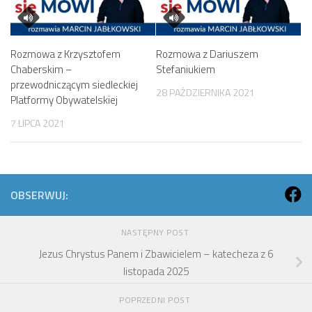
Rozmowa z Krzysztofem
Rozmowa z Dariuszem
Chaberskim –
Stefaniukiem
przewodniczącym siedleckiej
28 PAŹDZIERNIKA 2021
Platformy Obywatelskiej
7 LIPCA 2021
OBSERWUJ:
NASTĘPNY POST
Jezus Chrystus Panem i Zbawicielem – katecheza z 6
listopada 2025
POPRZEDNI POST