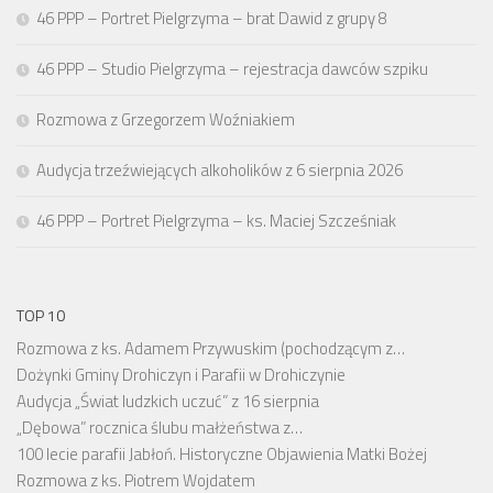
46 PPP – Portret Pielgrzyma – brat Dawid z grupy 8
46 PPP – Studio Pielgrzyma – rejestracja dawców szpiku
Rozmowa z Grzegorzem Woźniakiem
Audycja trzeźwiejących alkoholików z 6 sierpnia 2026
46 PPP – Portret Pielgrzyma – ks. Maciej Szcześniak
TOP 10
Rozmowa z ks. Adamem Przywuskim (pochodzącym z…
Dożynki Gminy Drohiczyn i Parafii w Drohiczynie
Audycja „Świat ludzkich uczuć” z 16 sierpnia
„Dębowa” rocznica ślubu małżeństwa z…
100 lecie parafii Jabłoń. Historyczne Objawienia Matki Bożej
Rozmowa z ks. Piotrem Wojdatem