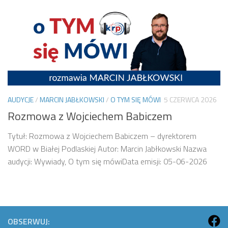
AUDYCJE
/
MARCIN JABŁKOWSKI
/
O TYM SIĘ MÓWI
5 CZERWCA 2026
Rozmowa z Wojciechem Babiczem
Tytuł: Rozmowa z Wojciechem Babiczem – dyrektorem
WORD w Białej Podlaskiej Autor: Marcin Jabłkowski Nazwa
audycji: Wywiady, O tym się mówiData emisji: 05-06-2026
OBSERWUJ: