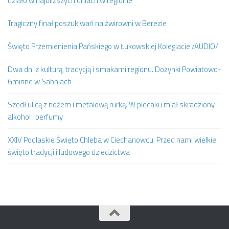
działo w najbliższych dniach w regionie
Tragiczny finał poszukiwań na żwirowni w Berezie
Święto Przemienienia Pańskiego w Łukowskiej Kolegiacie /AUDIO/
Dwa dni z kulturą, tradycją i smakami regionu. Dożynki Powiatowo-
Gminne w Sabniach
Szedł ulicą z nożem i metalową rurką. W plecaku miał skradziony
alkohol i perfumy
XXIV Podlaskie Święto Chleba w Ciechanowcu. Przed nami wielkie
święto tradycji i ludowego dziedzictwa