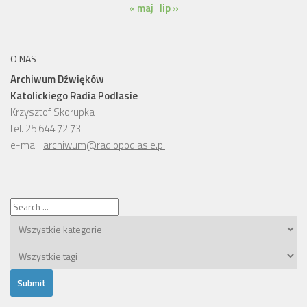
« maj
lip »
O NAS
Archiwum Dźwięków
Katolickiego Radia Podlasie
Krzysztof Skorupka
tel. 25 644 72 73
e-mail:
archiwum@radiopodlasie.pl