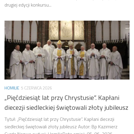
drugiej edycji konkursu...
HOMILIE
5 CZERWCA 2026
„Pięćdziesiąt lat przy Chrystusie”. Kapłani
diecezji siedleckiej świętowali złoty jubileusz
Tytuł: „Pięćdziesiąt lat przy Chrystusie”. Kapłani diecezji
siedleckiej świętowali złoty jubileusz Autor: Bp Kazimierz
Gurda Nazwa audycji: HomilieData emisji: 05-06-2026