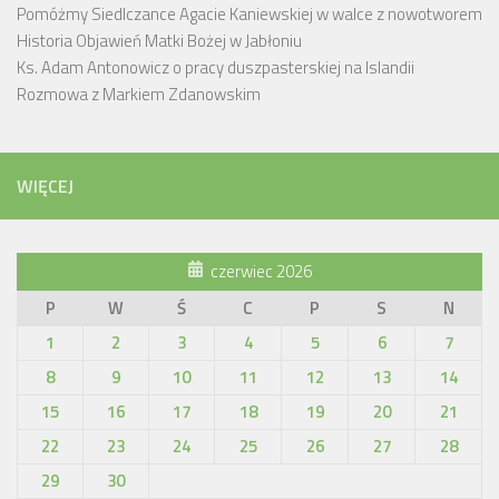
Pomóżmy Siedlczance Agacie Kaniewskiej w walce z nowotworem
Historia Objawień Matki Bożej w Jabłoniu
Ks. Adam Antonowicz o pracy duszpasterskiej na Islandii
Rozmowa z Markiem Zdanowskim
WIĘCEJ
czerwiec 2026
P
W
Ś
C
P
S
N
1
2
3
4
5
6
7
8
9
10
11
12
13
14
15
16
17
18
19
20
21
22
23
24
25
26
27
28
29
30