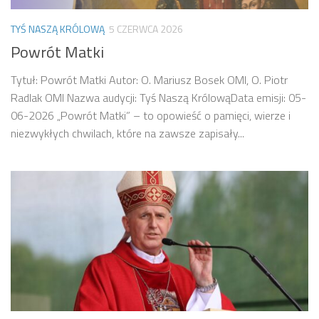
TYŚ NASZĄ KRÓLOWĄ
5 CZERWCA 2026
Powrót Matki
Tytuł: Powrót Matki Autor: O. Mariusz Bosek OMI, O. Piotr
Radlak OMI Nazwa audycji: Tyś Naszą KrólowąData emisji: 05-
06-2026 „Powrót Matki” – to opowieść o pamięci, wierze i
niezwykłych chwilach, które na zawsze zapisały...