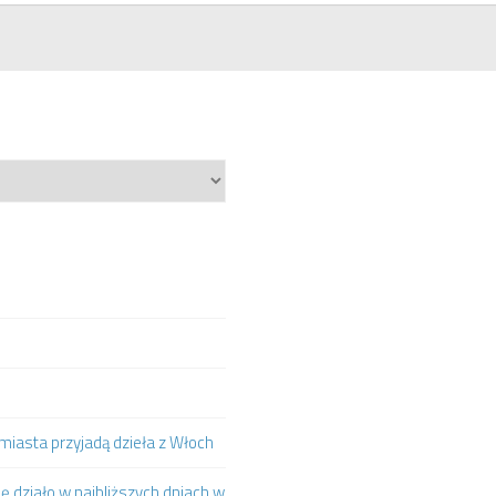
iasta przyjadą dzieła z Włoch
ię działo w najbliższych dniach w