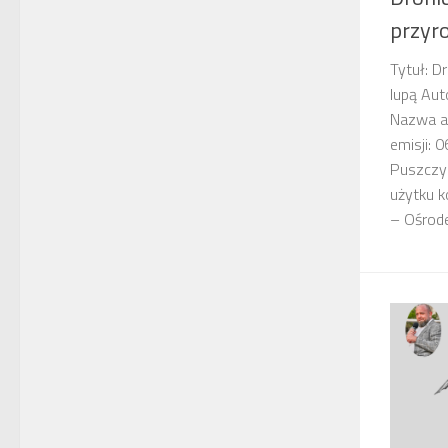
przyr
Tytuł: D
lupą Aut
Nazwa au
emisji: 
Puszczyk
użytku k
– Ośrode