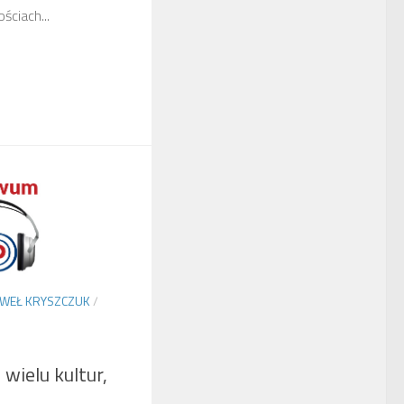
ściach...
WEŁ KRYSZCZUK
/
wielu kultur,