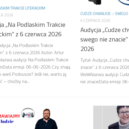
SKIM TRAKCIE LITERACKIM
CUDZE CHWALICIE – SWEGO 
CA 2026
6 CZERWCA 2026
ja „Na Podlaskim Trakcie
Audycja „Cudze ch
ackim” z 6 czerwca 2026
swego nie znacie”
udycja „Na Podlaskim Trakcie
2026
im” z 6 czerwca 2026 Autor: Artur
Nazwa audycji: Na Podlaskim Trakcie
Tytuł: Audycja „Cudze ch
imData emisji: 06-06-2026 Czy znają
znacie” z 6 czerwca 202
wieś Podsusze? Jeśli nie, warto ją
WelikNazwa audycji: Cud
ć – choćby na...
nie znacieData emisji: 0