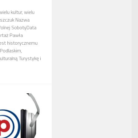
ielu kultur, wielu
ryszczuk Nazwa
Wolnej SobotyData
ortaż Pawła
est historycznemu
Podlaskim,
turalną Turystykę i