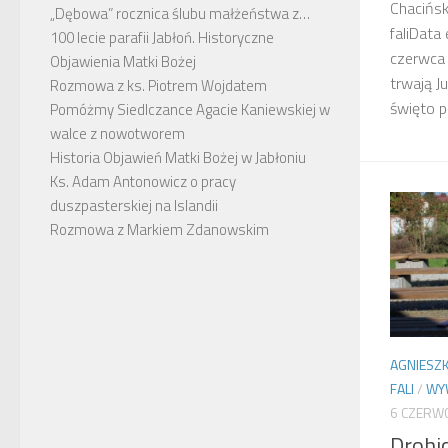
Chacińsk
„Dębowa” rocznica ślubu małżeństwa z…
faliData
100 lecie parafii Jabłoń. Historyczne
czerwca 
Objawienia Matki Bożej
trwają J
Rozmowa z ks. Piotrem Wojdatem
święto p
Pomóżmy Siedlczance Agacie Kaniewskiej w
walce z nowotworem
Historia Objawień Matki Bożej w Jabłoniu
Ks. Adam Antonowicz o pracy
duszpasterskiej na Islandii
Rozmowa z Markiem Zdanowskim
AGNIESZK
FALI
/
WY
6 CZERW
Drohi