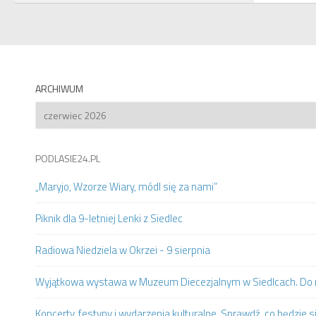
ARCHIWUM
Archiwum
PODLASIE24.PL
„Maryjo, Wzorze Wiary, módl się za nami”
Piknik dla 9-letniej Lenki z Siedlec
Radiowa Niedziela w Okrzei - 9 sierpnia
Wyjątkowa wystawa w Muzeum Diecezjalnym w Siedlcach. Do m
Koncerty, festyny i wydarzenia kulturalne. Sprawdź, co będzie s