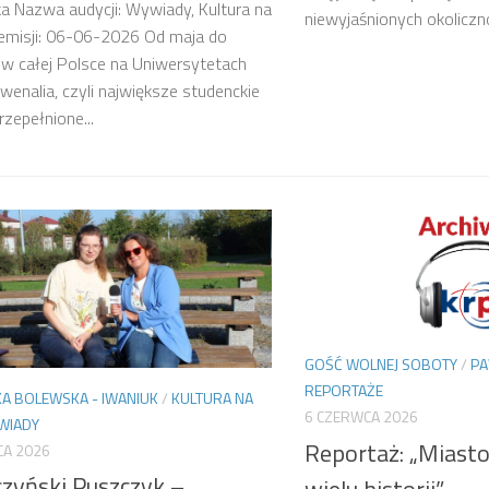
a Nazwa audycji: Wywiady, Kultura na
niewyjaśnionych okoliczno
 emisji: 06-06-2026 Od maja do
w całej Polsce na Uniwersytetach
uwenalia, czyli największe studenckie
rzepełnione...
GOŚĆ WOLNEJ SOBOTY
/
PA
REPORTAŻE
A BOLEWSKA - IWANIUK
/
KULTURA NA
6 CZERWCA 2026
WIADY
Reportaż: „Miasto 
CA 2026
czyński Puszczyk –
wielu historii”