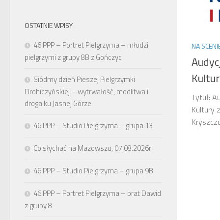
OSTATNIE WPISY
46 PPP – Portret Pielgrzyma – młodzi
NA SCENI
pielgrzymi z grupy 8B z Gończyc
Audyc
Kultu
Siódmy dzień Pieszej Pielgrzymki
Drohiczyńskiej – wytrwałość, modlitwa i
Tytuł: A
droga ku Jasnej Górze
Kultury 
Kryszczu
46 PPP – Studio Pielgrzyma – grupa 13
Co słychać na Mazowszu, 07.08.2026r
46 PPP – Studio Pielgrzyma – grupa 9B
46 PPP – Portret Pielgrzyma – brat Dawid
z grupy 8