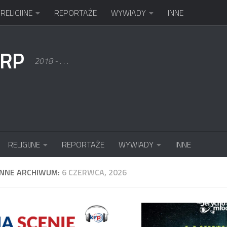
RELIGIJNE
REPORTAŻE
WYWIADY
INNE
KRP
2018 - . . .
RELIGIJNE
REPORTAŻE
WYWIADY
INNE
ENNE ARCHIWUM:
6 CZERWCA, 2026