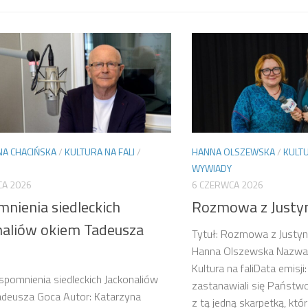
NA CHACIŃSKA
/
KULTURA NA FALI
/
HANNA OLSZEWSKA
/
KULTU
WYWIADY
CA 2026
6 CZERWCA 2026
nienia siedleckich
Rozmowa z Justy
naliów okiem Tadeusza
Tytuł: Rozmowa z Justyn
Hanna Olszewska Nazwa 
Kultura na faliData emis
spomnienia siedleckich Jackonaliów
zastanawiali się Państwo 
adeusza Goca Autor: Katarzyna
z tą jedną skarpetką, kt