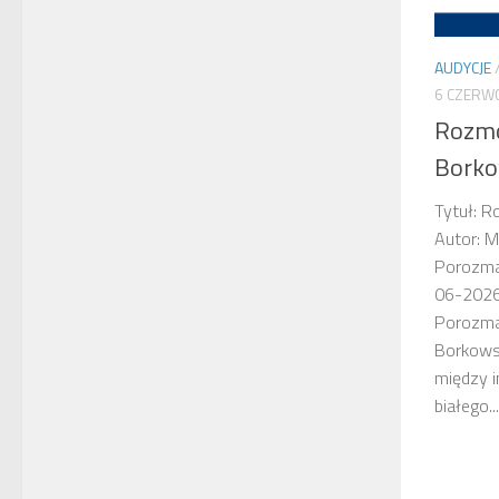
AUDYCJE
6 CZERW
Rozmo
Bork
Tytuł: 
Autor: M
Porozmaw
06-2026 
Porozmaw
Borkows
między i
białego...