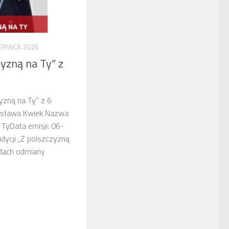
ZERWCA 2026
zyzną na Ty” z
yzną na Ty” z 6
esława Kwiek Nazwa
 TyData emisji: 06-
dycji „Z polszczyzną
dach odmiany