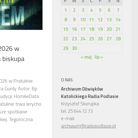
P
W
Ś
C
P
S
N
1
2
3
4
5
6
7
8
9
10
11
12
13
14
15
16
17
18
19
20
21
22
23
24
25
26
27
28
2026 w
29
30
« maj
lip »
a biskupa
O NAS
026 w Pratulinie.
za Gurdy Autor: Bp
Archiwum Dźwięków
dycji: HomilieData
Katolickiego Radia Podlasie
Krzysztof Skorupka
tulinie trwa Jerycho
tel. 25 644 72 73
sze spotkanie
e-mail:
ckiej. Tegoroczna
archiwum@radiopodlasie.pl