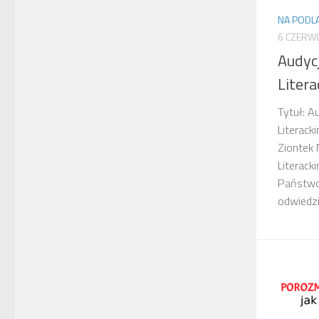
NA PODLA
6 CZERW
Audyc
Liter
Tytuł: A
Literack
Ziontek 
Literack
Państwo 
odwiedzi