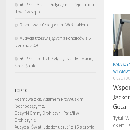
46 PPP – Studio Pielgrzyma – rejestracja
dawców szpiku
Rozmowa z Grzegorzem Woźniakiem
Audycja trzeźwiejących alkoholików z 6
sierpnia 2026
46 PPP – Portret Pielgrzyma – ks. Maciej
KATARZY
Szcześniak
WYWIADY
6 CZERW
Wspom
TOP 10
Jacko
Rozmowa z ks. Adamem Przywuskim
Goca
(pochodzącym z…
Dożynki Gminy Drohiczyn i Parafii w
Tytuł: W
Drohiczynie
okiem T
Audycja „Świat ludzkich uczuć” z 16 sierpnia