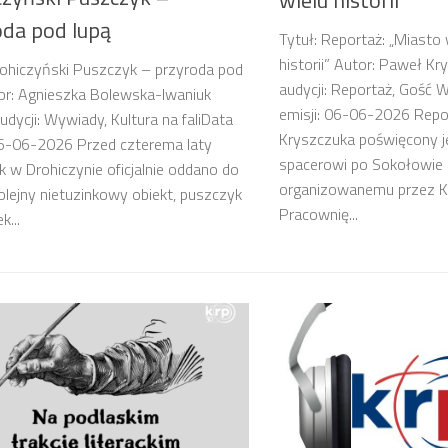
oda pod lupą
Tytuł: Reportaż: „Miasto w
historii” Autor: Paweł K
rohiczyński Puszczyk – przyroda pod
audycji: Reportaż, Gość 
or: Agnieszka Bolewska-Iwaniuk
emisji: 06-06-2026 Rep
dycji: Wywiady, Kultura na faliData
Kryszczuka poświęcony j
06-06-2026 Przed czterema laty
spacerowi po Sokołowie 
 w Drohiczynie oficjalnie oddano do
organizowanemu przez Kul
olejny nietuzinkowy obiekt, puszczyk
Pracownię...
k...