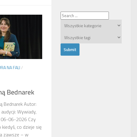
RA NA FALI
/
ną Bednarek
ą Bednarek Autor:
audycji: Wywiady,
ji: 06-06-2026 Czy
kiedyś, co dzieje się
óra zawsze – w