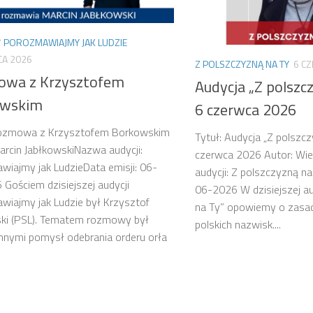
/
POROZMAWIAJMY JAK LUDZIE
CA 2026
Z POLSZCZYZNĄ NA TY
6 C
wa z Krzysztofem
Audycja „Z polszc
owskim
6 czerwca 2026
Rozmowa z Krzysztofem Borkowskim
Tytuł: Audycja „Z polszcz
arcin JabłkowskiNazwa audycji:
czerwca 2026 Autor: Wi
iajmy jak LudzieData emisji: 06-
audycji: Z polszczyzną na
Gościem dzisiejszej audycji
06-2026 W dzisiejszej au
iajmy jak Ludzie był Krzysztof
na Ty” opowiemy o zasa
ki (PSL). Tematem rozmowy był
polskich nazwisk....
nnymi pomysł odebrania orderu orła