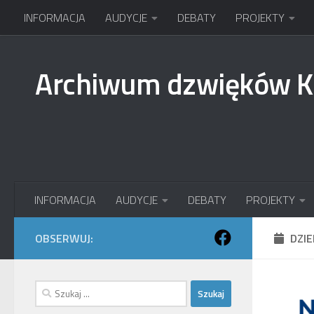
INFORMACJA
AUDYCJE
DEBATY
PROJEKTY
Przejdź do treści
Archiwum dzwięków 
INFORMACJA
AUDYCJE
DEBATY
PROJEKTY
OBSERWUJ:
DZI
Szukaj: