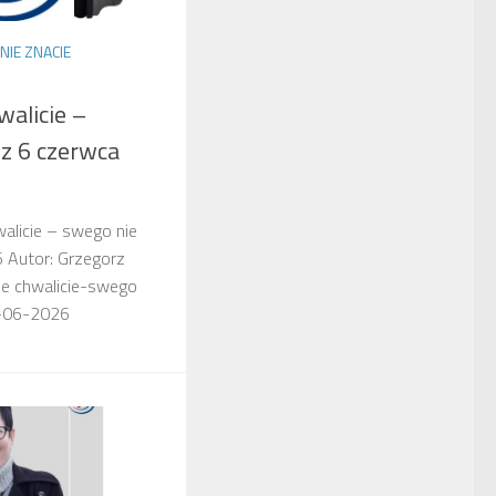
NIE ZNACIE
walicie –
 z 6 czerwca
walicie – swego nie
6 Autor: Grzegorz
ze chwalicie-swego
6-06-2026