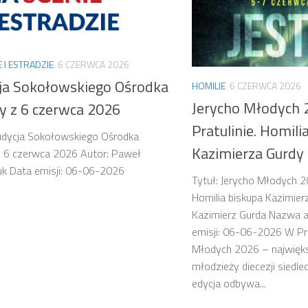
E I ESTRADZIE
6 CZERWCA 2026
ja Sokołowskiego Ośrodka
HOMILIE
6 CZERWCA 2026
Jerycho Młodych 
ry z 6 czerwca 2026
Pratulinie. Homili
udycja Sokołowskiego Ośrodka
Kazimierza Gurdy
z 6 czerwca 2026 Autor: Paweł
k Data emisji: 06-06-2026
Tytuł: Jerycho Młodych 2
Homilia biskupa Kazimier
Kazimierz Gurda Nazwa au
emisji: 06-06-2026 W Pra
Młodych 2026 – najwięk
młodzieży diecezji siedle
edycja odbywa...