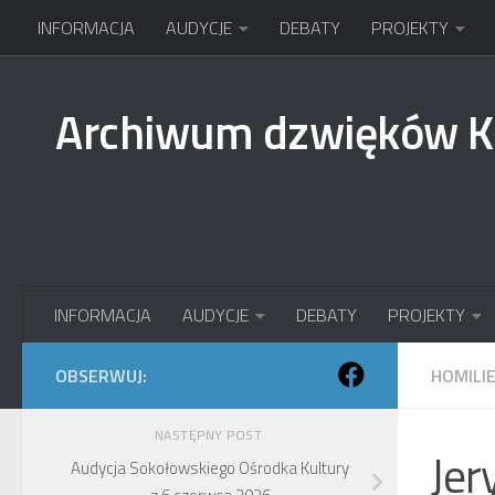
INFORMACJA
AUDYCJE
DEBATY
PROJEKTY
Przejdź do treści
Archiwum dzwięków 
INFORMACJA
AUDYCJE
DEBATY
PROJEKTY
OBSERWUJ:
HOMILI
NASTĘPNY POST
Jer
Audycja Sokołowskiego Ośrodka Kultury