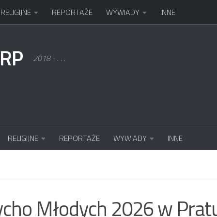
RELIGIJNE
REPORTAŻE
WYWIADY
INNE
KRP
2018 - . . .
RELIGIJNE
REPORTAŻE
WYWIADY
INNE
E
ycho Młodych 2026 w Pratul