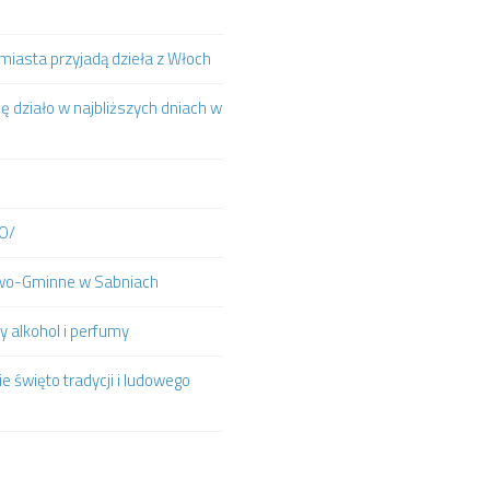
iasta przyjadą dzieła z Włoch
ię działo w najbliższych dniach w
IO/
towo-Gminne w Sabniach
y alkohol i perfumy
e święto tradycji i ludowego