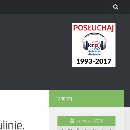
WIĘCEJ
inie.
czerwiec 2026