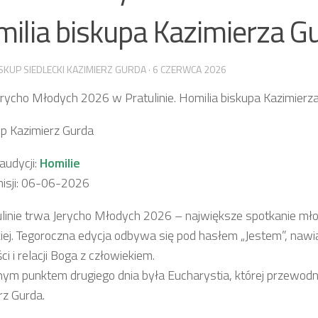
ilia biskupa Kazimierza G
SKUP SIEDLECKI KAZIMIERZ GURDA
·
6 CZERWCA 2026
Jerycho Młodych 2026 w Pratulinie. Homilia biskupa Kazimierz
Bp Kazimierz Gurda
udycji:
Homilie
isji: 06-06-2026
linie trwa Jerycho Młodych 2026 – największe spotkanie młod
kiej. Tegoroczna edycja odbywa się pod hasłem „Jestem”, naw
i i relacji Boga z człowiekiem.
nym punktem drugiego dnia była Eucharystia, której przewodn
rz Gurda.