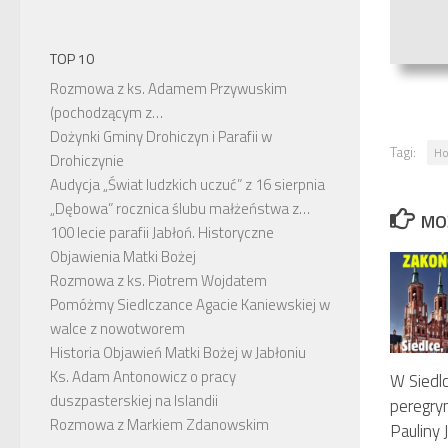
TOP 10
Rozmowa z ks. Adamem Przywuskim
(pochodzącym z…
Dożynki Gminy Drohiczyn i Parafii w
Tagi:
Ho
Drohiczynie
Audycja „Świat ludzkich uczuć” z 16 sierpnia
„Dębowa” rocznica ślubu małżeństwa z…
MO
100 lecie parafii Jabłoń. Historyczne
Objawienia Matki Bożej
Rozmowa z ks. Piotrem Wojdatem
Pomóżmy Siedlczance Agacie Kaniewskiej w
walce z nowotworem
Historia Objawień Matki Bożej w Jabłoniu
Ks. Adam Antonowicz o pracy
W Siedl
duszpasterskiej na Islandii
peregryna
Rozmowa z Markiem Zdanowskim
Pauliny J