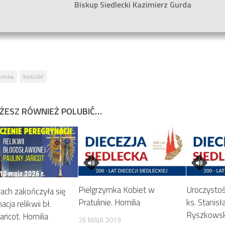
Biskup Siedlecki Kazimierz Gurda
milia
Kościół
ŻESZ RÓWNIEŻ POLUBIĆ…
Pielgrzymka Kobiet w
Uroczysto
cach zakończyła się
Pratulinie. Homilia
ks. Stanis
cja relikwii bł.
Ryszkowski
aricot. Homilia
26 MAJA 2019