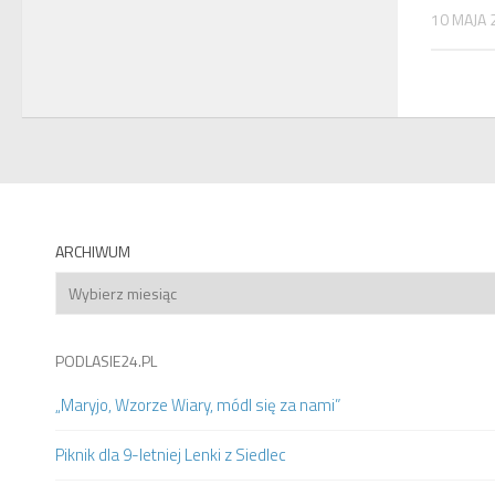
10 MAJA 
ARCHIWUM
Archiwum
PODLASIE24.PL
„Maryjo, Wzorze Wiary, módl się za nami”
Piknik dla 9-letniej Lenki z Siedlec