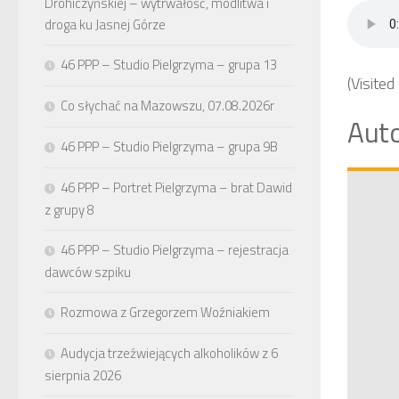
Drohiczyńskiej – wytrwałość, modlitwa i
droga ku Jasnej Górze
46 PPP – Studio Pielgrzyma – grupa 13
(Visited
Co słychać na Mazowszu, 07.08.2026r
Auto
46 PPP – Studio Pielgrzyma – grupa 9B
46 PPP – Portret Pielgrzyma – brat Dawid
z grupy 8
46 PPP – Studio Pielgrzyma – rejestracja
dawców szpiku
Rozmowa z Grzegorzem Woźniakiem
Audycja trzeźwiejących alkoholików z 6
sierpnia 2026