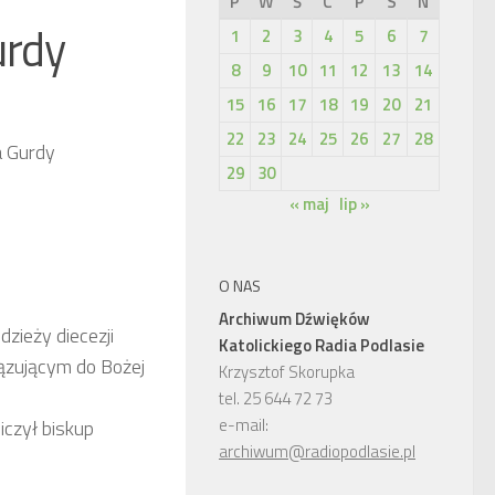
P
W
Ś
C
P
S
N
urdy
1
2
3
4
5
6
7
8
9
10
11
12
13
14
15
16
17
18
19
20
21
22
23
24
25
26
27
28
a Gurdy
29
30
« maj
lip »
O NAS
Archiwum Dźwięków
zieży diecezji
Katolickiego Radia Podlasie
iązującym do Bożej
Krzysztof Skorupka
tel. 25 644 72 73
e-mail:
iczył biskup
archiwum@radiopodlasie.pl