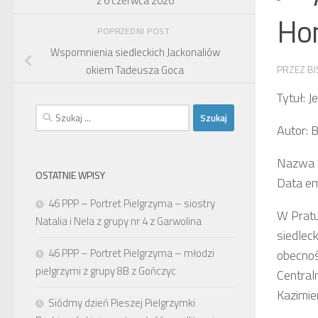
z 6 czerwca 2026
Hom
POPRZEDNI POST
Wspomnienia siedleckich Jackonaliów
PRZEZ
BI
okiem Tadeusza Goca
Tytuł: 
Szukaj:
Autor: 
Nazwa a
OSTATNIE WPISY
Data em
46 PPP – Portret Pielgrzyma – siostry
W Pratu
Natalia i Nela z grupy nr 4 z Garwolina
siedlec
46 PPP – Portret Pielgrzyma – młodzi
obecnośc
pielgrzymi z grupy 8B z Gończyc
Central
Kazimie
Siódmy dzień Pieszej Pielgrzymki