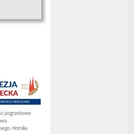
ści pogrzebowe
ława
ego. Homilia