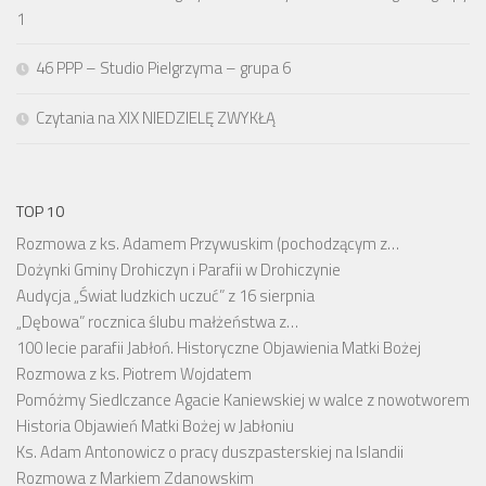
1
46 PPP – Studio Pielgrzyma – grupa 6
Czytania na XIX NIEDZIELĘ ZWYKŁĄ
TOP 10
Rozmowa z ks. Adamem Przywuskim (pochodzącym z…
Dożynki Gminy Drohiczyn i Parafii w Drohiczynie
Audycja „Świat ludzkich uczuć” z 16 sierpnia
„Dębowa” rocznica ślubu małżeństwa z…
100 lecie parafii Jabłoń. Historyczne Objawienia Matki Bożej
Rozmowa z ks. Piotrem Wojdatem
Pomóżmy Siedlczance Agacie Kaniewskiej w walce z nowotworem
Historia Objawień Matki Bożej w Jabłoniu
Ks. Adam Antonowicz o pracy duszpasterskiej na Islandii
Rozmowa z Markiem Zdanowskim