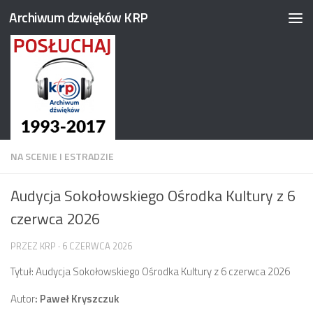
Archiwum dzwięków KRP
Przejdź do treści
NA SCENIE I ESTRADZIE
Audycja Sokołowskiego Ośrodka Kultury z 6
czerwca 2026
PRZEZ
KRP
·
6 CZERWCA 2026
Tytuł: Audycja Sokołowskiego Ośrodka Kultury z 6 czerwca 2026
Autor
: Paweł Kryszczuk