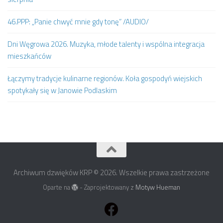
46.PPP: „Panie chwyć mnie gdy tonę” /AUDIO/
Dni Węgrowa 2026. Muzyka, młode talenty i wspólna integracja
mieszkańców
Łączymy tradycje kulinarne regionów. Koła gospodyń wiejskich
spotykały się w Janowie Podlaskim
Archiwum dzwięków KRP © 2026. Wszelkie prawa zastrzeżone
Oparte na
- Zaprojektowany z
Motyw Hueman