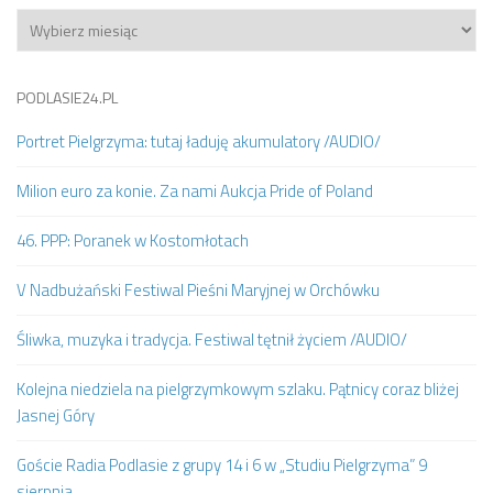
Archiwum
PODLASIE24.PL
Portret Pielgrzyma: tutaj ładuję akumulatory /AUDIO/
Milion euro za konie. Za nami Aukcja Pride of Poland
46. PPP: Poranek w Kostomłotach
V Nadbużański Festiwal Pieśni Maryjnej w Orchówku
Śliwka, muzyka i tradycja. Festiwal tętnił życiem /AUDIO/
Kolejna niedziela na pielgrzymkowym szlaku. Pątnicy coraz bliżej
Jasnej Góry
Goście Radia Podlasie z grupy 14 i 6 w „Studiu Pielgrzyma” 9
sierpnia