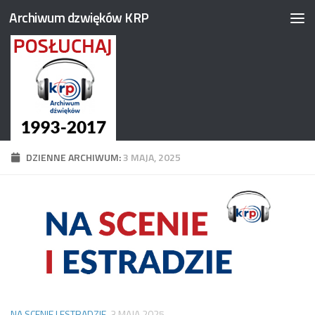
Archiwum dzwięków KRP
Przejdź do treści
DZIENNE ARCHIWUM:
3 MAJA, 2025
NA SCENIE I ESTRADZIE
3 MAJA 2025