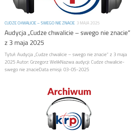
CUDZE CHWALICIE – SWEGO NIE ZNACIE
3 MAJA 2025
Audycja „Cudze chwalicie – swego nie znacie”
z 3 maja 2025
Tytuł: Audycja „Cudze chwalicie – swego nie znacie” z 3 maja
2025 Autor: Grzegorz WelikNazwa audycji: Cudze chwalicie-
swego nie znacieData emisji: 03-05-2025