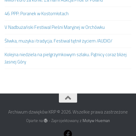
46. PPP: Poranek w Kostomłotach
V Nadbużański Festiwal Pieśni Maryjnej w Orchówku
Śliwka, muzyka i tradycja. Festiwal tętnił życiem /AUDIO/
Kolejna niedziela na pielgrzymkowym szlaku. Pątnicy coraz bliżej
Jasnej Góry
Archiwum dzwięków KRP © 2026. Wszelkie prawa zastrzeżone
Oparte na
- Zaprojektowany z
Motyw Hueman