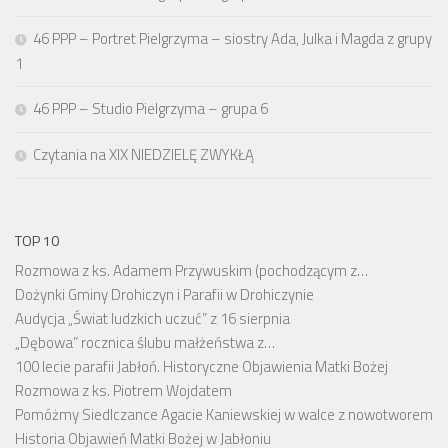
46 PPP – Portret Pielgrzyma – siostry Ada, Julka i Magda z grupy
1
46 PPP – Studio Pielgrzyma – grupa 6
Czytania na XIX NIEDZIELĘ ZWYKŁĄ
TOP 10
Rozmowa z ks. Adamem Przywuskim (pochodzącym z…
Dożynki Gminy Drohiczyn i Parafii w Drohiczynie
Audycja „Świat ludzkich uczuć” z 16 sierpnia
„Dębowa” rocznica ślubu małżeństwa z…
100 lecie parafii Jabłoń. Historyczne Objawienia Matki Bożej
Rozmowa z ks. Piotrem Wojdatem
Pomóżmy Siedlczance Agacie Kaniewskiej w walce z nowotworem
Historia Objawień Matki Bożej w Jabłoniu