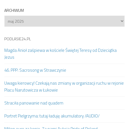
ARCHIWUM
Archiwum
PODLASIE24.PL
Magda Anioł zaśpiewa w kościele Świętej Teresy od Dzieciątka
Jezus
46. PPP: Sacrosong w Strawczynie
Uwaga kierowcy! Czekają nas zmiany w organizacji ruchu w rejonie
Placu Narutowicza w Łukowie
Straciła panowanie nad quadem
Portret Pielgrzyma: tutaj ładuję akumulatory /AUDIO/
Milion euro za konie. Za nami Aukcja Pride of Poland