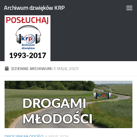
Archiwum dzwięków KRP
Przejdź do treści
DZIENNE ARCHIWUM:
5 MAJA, 2025
DROGAMI MŁODOŚCI
5 MAJA 2025