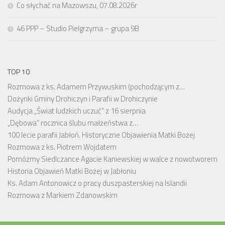
Co słychać na Mazowszu, 07.08.2026r
46 PPP – Studio Pielgrzyma – grupa 9B
TOP 10
Rozmowa z ks. Adamem Przywuskim (pochodzącym z…
Dożynki Gminy Drohiczyn i Parafii w Drohiczynie
Audycja „Świat ludzkich uczuć” z 16 sierpnia
„Dębowa” rocznica ślubu małżeństwa z…
100 lecie parafii Jabłoń. Historyczne Objawienia Matki Bożej
Rozmowa z ks. Piotrem Wojdatem
Pomóżmy Siedlczance Agacie Kaniewskiej w walce z nowotworem
Historia Objawień Matki Bożej w Jabłoniu
Ks. Adam Antonowicz o pracy duszpasterskiej na Islandii
Rozmowa z Markiem Zdanowskim