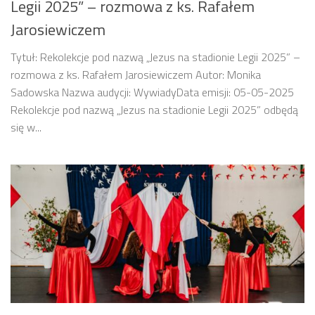
Legii 2025” – rozmowa z ks. Rafałem
Jarosiewiczem
Tytuł: Rekolekcje pod nazwą „Jezus na stadionie Legii 2025” –
rozmowa z ks. Rafałem Jarosiewiczem Autor: Monika
Sadowska Nazwa audycji: WywiadyData emisji: 05-05-2025
Rekolekcje pod nazwą „Jezus na stadionie Legii 2025” odbędą
się w...