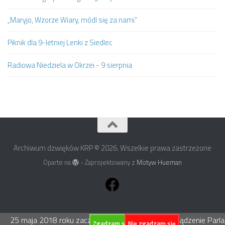
„Maryjo, Wzorze Wiary, módl się za nami”
Piknik dla 9-letniej Lenki z Siedlec
Radiowa Niedziela w Okrzei - 9 sierpnia
Archiwum dzwięków KRP © 2026. Wszelkie prawa zastrzeżone
Oparte na
- Zaprojektowany z
Motyw Hueman
25 maja 2018 roku zacznie obowiązywać Rozporządzenie Parlame
Zgadzam się
Nie zgadzam się