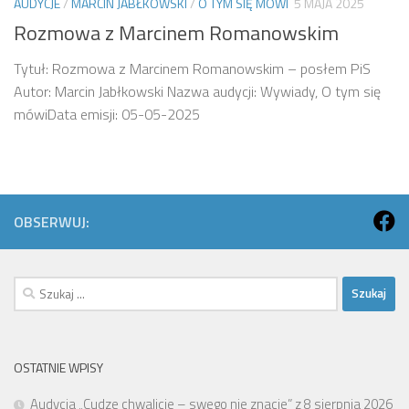
AUDYCJE
/
MARCIN JABŁKOWSKI
/
O TYM SIĘ MÓWI
5 MAJA 2025
Rozmowa z Marcinem Romanowskim
Tytuł: Rozmowa z Marcinem Romanowskim – posłem PiS
Autor: Marcin Jabłkowski Nazwa audycji: Wywiady, O tym się
mówiData emisji: 05-05-2025
OBSERWUJ:
Szukaj:
OSTATNIE WPISY
Audycja „Cudze chwalicie – swego nie znacie” z 8 sierpnia 2026