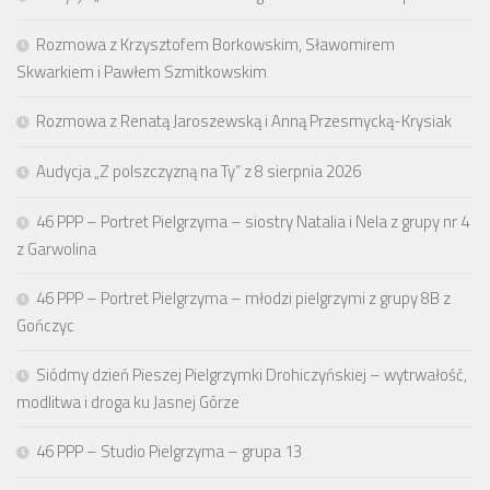
Rozmowa z Krzysztofem Borkowskim, Sławomirem
Skwarkiem i Pawłem Szmitkowskim
Rozmowa z Renatą Jaroszewską i Anną Przesmycką-Krysiak
Audycja „Z polszczyzną na Ty” z 8 sierpnia 2026
46 PPP – Portret Pielgrzyma – siostry Natalia i Nela z grupy nr 4
z Garwolina
46 PPP – Portret Pielgrzyma – młodzi pielgrzymi z grupy 8B z
Gończyc
Siódmy dzień Pieszej Pielgrzymki Drohiczyńskiej – wytrwałość,
modlitwa i droga ku Jasnej Górze
46 PPP – Studio Pielgrzyma – grupa 13