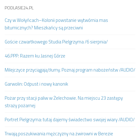
PODLASIE24.PL
Czy w Wołyńcach–Kolonii powstanie wytwórnia mas
bitumicznych? Mieszkańcy są przeciwni
Goście czwartkowego Studia Pielgrzyma /6 sierpnia/
46.PPP: Razem ku Jasnej Górze
Milejczyce przyciągają tłumy. Poznaj program nabożeństw /AUDIO/
Garwolin: Odpust i nowy kanonik
Pożar przy stacji paliw w Żelechowie. Na miejscu 23 zastępy
straży pożarnej
Portret Pielgrzyma: tutaj dajemy świadectwo swojej wiary /AUDIO/
Trwają poszukiwania mężczyzny na żwirowni w Berezie