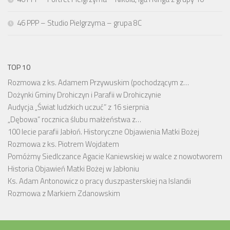
46 PPP – Studio Pielgrzyma – grupa 8C
TOP 10
Rozmowa z ks. Adamem Przywuskim (pochodzącym z…
Dożynki Gminy Drohiczyn i Parafii w Drohiczynie
Audycja „Świat ludzkich uczuć” z 16 sierpnia
„Dębowa” rocznica ślubu małżeństwa z…
100 lecie parafii Jabłoń. Historyczne Objawienia Matki Bożej
Rozmowa z ks. Piotrem Wojdatem
Pomóżmy Siedlczance Agacie Kaniewskiej w walce z nowotworem
Historia Objawień Matki Bożej w Jabłoniu
Ks. Adam Antonowicz o pracy duszpasterskiej na Islandii
Rozmowa z Markiem Zdanowskim