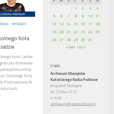
P
W
Ś
C
P
S
N
1
2
3
4
5
6
7
8
9
10
11
12
13
14
15
16
17
18
ANIUK
/
WYWIADY
19
20
21
22
23
24
25
kolnego Koła
26
27
28
29
30
31
kiadzie
« kwi
cze »
olnego Koła Caritas
Agnieszka Bolewska-
O NAS
ywiadyData emisji:
Archiwum Dźwięków
ze Szkolnego Koła
Katolickiego Radia Podlasie
kole Podstawowej Nr
Krzysztof Skorupka
miatyczach,
tel. 25 644 72 73
.
e-mail:
archiwum@radiopodlasie.pl