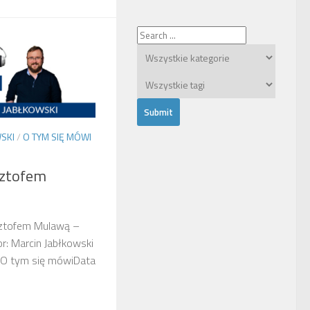
SKI
/
O TYM SIĘ MÓWI
ztofem
ztofem Mulawą –
r: Marcin Jabłkowski
 O tym się mówiData