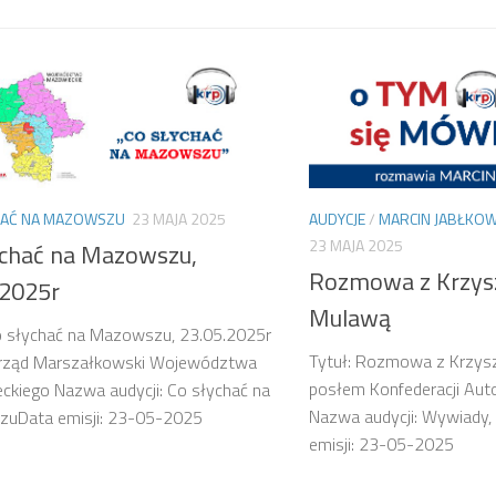
HAĆ NA MAZOWSZU
23 MAJA 2025
AUDYCJE
/
MARCIN JABŁKOW
23 MAJA 2025
ychać na Mazowszu,
Rozmowa z Krzys
.2025r
Mulawą
o słychać na Mazowszu, 23.05.2025r
Tytuł: Rozmowa z Krzys
Urząd Marszałkowski Województwa
posłem Konfederacji Auto
kiego Nazwa audycji: Co słychać na
Nazwa audycji: Wywiady,
uData emisji: 23-05-2025
emisji: 23-05-2025