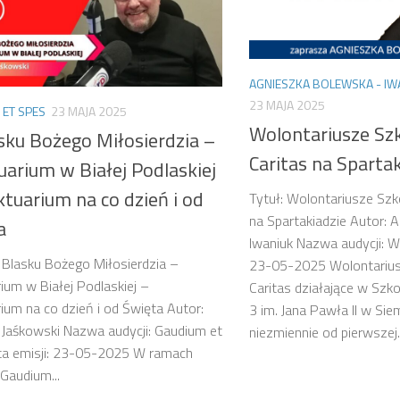
AGNIESZKA BOLEWSKA - IW
23 MAJA 2025
 ET SPES
23 MAJA 2025
Wolontariusze Sz
sku Bożego Miłosierdzia –
Caritas na Sparta
uarium w Białej Podlaskiej
tuarium na co dzień i od
Tytuł: Wolontariusze Szk
na Spartakiadzie Autor: 
a
Iwaniuk Nazwa audycji: W
 Blasku Bożego Miłosierdzia –
23-05-2025 Wolontarius
ium w Białej Podlaskiej –
Caritas działające w Sz
ium na co dzień i od Święta Autor:
3 im. Jana Pawła II w Sie
k Jaśkowski Nazwa audycji: Gaudium et
niezmiennie od pierwszej..
ta emisji: 23-05-2025 W ramach
Gaudium...