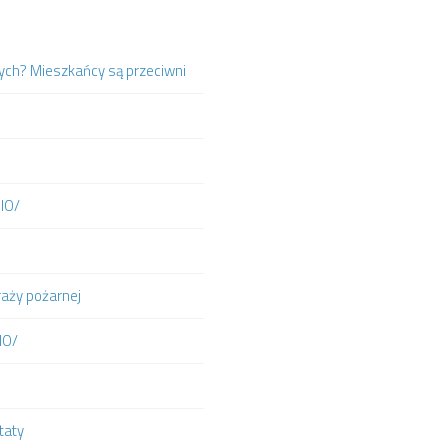
ych? Mieszkańcy są przeciwni
DIO/
raży pożarnej
IO/
taty