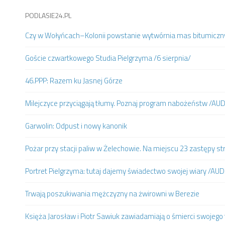
PODLASIE24.PL
Czy w Wołyńcach–Kolonii powstanie wytwórnia mas bitumiczn
Goście czwartkowego Studia Pielgrzyma /6 sierpnia/
46.PPP: Razem ku Jasnej Górze
Milejczyce przyciągają tłumy. Poznaj program nabożeństw /AU
Garwolin: Odpust i nowy kanonik
Pożar przy stacji paliw w Żelechowie. Na miejscu 23 zastępy st
Portret Pielgrzyma: tutaj dajemy świadectwo swojej wiary /AUD
Trwają poszukiwania mężczyzny na żwirowni w Berezie
Księża Jarosław i Piotr Sawiuk zawiadamiają o śmierci swojego 