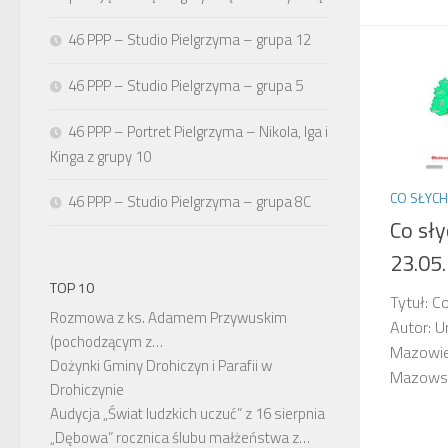
46 PPP – Studio Pielgrzyma – grupa 12
46 PPP – Studio Pielgrzyma – grupa 5
46 PPP – Portret Pielgrzyma – Nikola, Iga i
Kinga z grupy 10
CO SŁYC
46 PPP – Studio Pielgrzyma – grupa 8C
Co sł
23.05
TOP 10
Tytuł: C
Rozmowa z ks. Adamem Przywuskim
Autor: 
(pochodzącym z…
Mazowiec
Dożynki Gminy Drohiczyn i Parafii w
Mazowsz
Drohiczynie
Audycja „Świat ludzkich uczuć” z 16 sierpnia
„Dębowa” rocznica ślubu małżeństwa z…