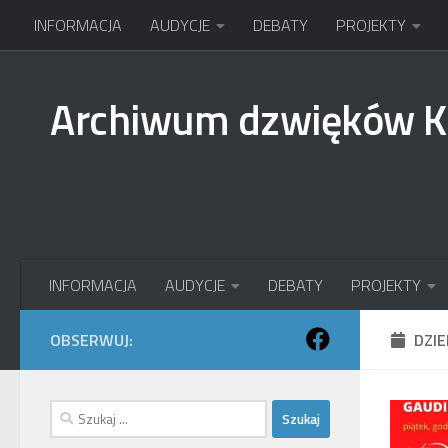
INFORMACJA
AUDYCJE
DEBATY
PROJEKTY
Przejdź do treści
Archiwum dzwięków 
INFORMACJA
AUDYCJE
DEBATY
PROJEKTY
OBSERWUJ:
DZI
Szukaj: