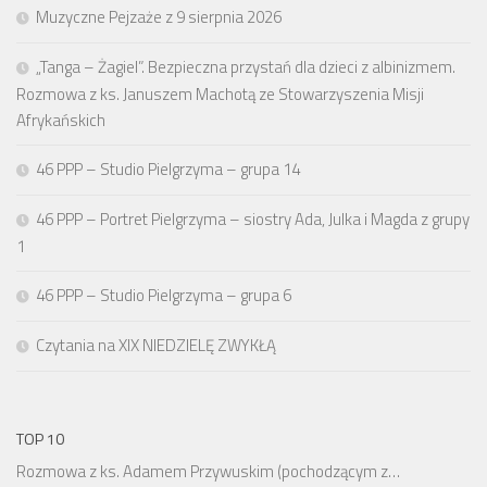
Muzyczne Pejzaże z 9 sierpnia 2026
„Tanga – Żagiel”. Bezpieczna przystań dla dzieci z albinizmem.
Rozmowa z ks. Januszem Machotą ze Stowarzyszenia Misji
Afrykańskich
46 PPP – Studio Pielgrzyma – grupa 14
46 PPP – Portret Pielgrzyma – siostry Ada, Julka i Magda z grupy
1
46 PPP – Studio Pielgrzyma – grupa 6
Czytania na XIX NIEDZIELĘ ZWYKŁĄ
TOP 10
Rozmowa z ks. Adamem Przywuskim (pochodzącym z…