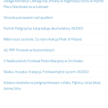
Uwaga kierowcy! Czekają nas zmiany w organizacji ruchu w rejonie
Placu Narutowicza w Łukowie
Straciła panowanie nad quadem
Portret Pielgrzyma: tutaj ładuję akumulatory /AUDIO/
Milion euro za konie. Za nami Aukcja Pride of Poland
46. PPP: Poranek w Kostomłotach
V Nadbużański Festiwal Pieśni Maryjnej w Orchówku
Śliwka, muzyka i tradycja. Festiwal tętnił życiem /AUDIO/
Kolejna niedziela na pielgrzymkowym szlaku. Pątnicy coraz bliżej
Jasnej Góry