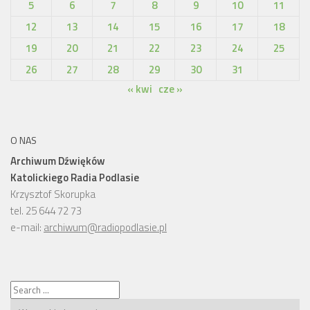
5
6
7
8
9
10
11
12
13
14
15
16
17
18
19
20
21
22
23
24
25
26
27
28
29
30
31
« kwi
cze »
O NAS
Archiwum Dźwięków
Katolickiego Radia Podlasie
Krzysztof Skorupka
tel. 25 644 72 73
e-mail:
archiwum@radiopodlasie.pl