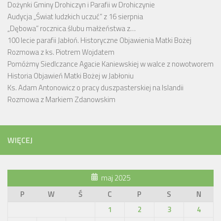
Dożynki Gminy Drohiczyn i Parafii w Drohiczynie
Audycja „Świat ludzkich uczuć” z 16 sierpnia
„Dębowa” rocznica ślubu małżeństwa z…
100 lecie parafii Jabłoń. Historyczne Objawienia Matki Bożej
Rozmowa z ks. Piotrem Wojdatem
Pomóżmy Siedlczance Agacie Kaniewskiej w walce z nowotworem
Historia Objawień Matki Bożej w Jabłoniu
Ks. Adam Antonowicz o pracy duszpasterskiej na Islandii
Rozmowa z Markiem Zdanowskim
WIĘCEJ
maj 2025
P
W
Ś
C
P
S
N
1
2
3
4