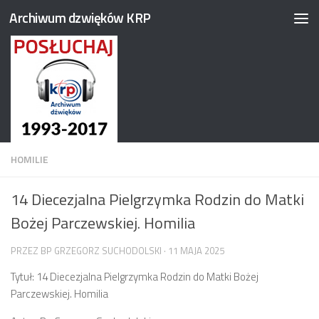
Archiwum dzwięków KRP
Przejdź do treści
HOMILIE
14 Diecezjalna Pielgrzymka Rodzin do Matki
Bożej Parczewskiej. Homilia
PRZEZ
BP GRZEGORZ SUCHODOLSKI
·
11 MAJA 2025
Tytuł: 14 Diecezjalna Pielgrzymka Rodzin do Matki Bożej
Parczewskiej. Homilia