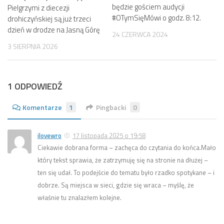
będzie gościem audycji
Pielgrzymi z diecezji
#OTymSięMówi o godz. 8:12.
drohiczyńskiej są już trzeci
dzień w drodze na Jasną Górę
24 CZERWCA 2024
3 SIERPNIA 2026
1 ODPOWIEDŹ
Komentarze
1
Pingbacki
0
ilovewro
17 listopada 2025 o 19:58
Ciekawie dobrana forma – zachęca do czytania do końca.Mało
który tekst sprawia, że zatrzymuję się na stronie na dłużej –
ten się udał. To podejście do tematu było rzadko spotykane – i
dobrze. Są miejsca w sieci, gdzie się wraca – myślę, że
właśnie tu znalazłem kolejne.