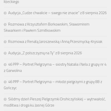
Iłżeckiego
Audycja „Cudze chwalicie – swego nie znacie” z 8 sierpnia 2026
Rozmowa z Krzysztofem Borkowskim, Sławomirem
Skwarkiem i Pawłem Szmitkowskim
Rozmowa z Renatą Jaroszewską i Anną Przesmycką-Krysiak
Audycja „Z polszczyzną na Ty” z 8 sierpnia 2026
46 PPP – Portret Pielgrzyma – siostry Natalia i Nela z grupy nr 4
z Garwolina
46 PPP – Portret Pielgrzyma – młodzi pielgrzymi z grupy 8B z
Gończyc
Siódmy dzień Pieszej Pielgrzymki Drohiczyńskiej – wytrwałość,
modlitwa i droga ku Jasnej Górze