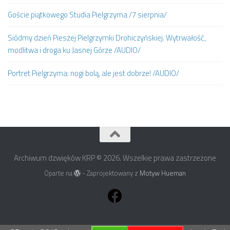
Goście piątkowego Studia Pielgrzyma /7 sierpnia/
Siódmy dzień Pieszej Pielgrzymki Drohiczyńskiej. Wytrwałość,
modlitwa i droga ku Jasnej Górze /AUDIO/
Portret Pielgrzyma: nogi bolą, ale jest dobrze! /AUDIO/
Archiwum dzwięków KRP © 2026. Wszelkie prawa zastrzeżone
Oparte na
- Zaprojektowany z
Motyw Hueman