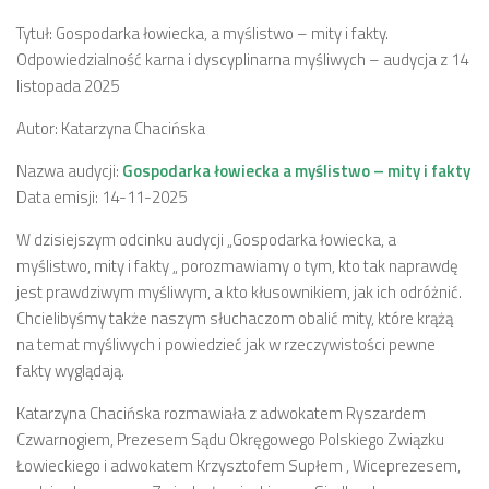
Tytuł: Gospodarka łowiecka, a myślistwo – mity i fakty.
Odpowiedzialność karna i dyscyplinarna myśliwych – audycja z 14
listopada 2025
Autor: Katarzyna Chacińska
Nazwa audycji:
Gospodarka łowiecka a myślistwo – mity i fakty
Data emisji: 14-11-2025
W dzisiejszym odcinku audycji „Gospodarka łowiecka, a
myślistwo, mity i fakty „ porozmawiamy o tym, kto tak naprawdę
jest prawdziwym myśliwym, a kto kłusownikiem, jak ich odróżnić.
Chcielibyśmy także naszym słuchaczom obalić mity, które krążą
na temat myśliwych i powiedzieć jak w rzeczywistości pewne
fakty wyglądają.
Katarzyna Chacińska rozmawiała z adwokatem Ryszardem
Czwarnogiem, Prezesem Sądu Okręgowego Polskiego Związku
Łowieckiego i adwokatem Krzysztofem Supłem , Wiceprezesem,