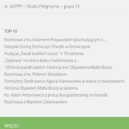
46 PPP – Studio Pielgrzyma – grupa 13
TOP 10
Rozmowa z ks. Adamem Przywuskim (pochodzącym z…
Dożynki Gminy Drohiczyn i Parafii w Drohiczynie
Audycja „Świat ludzkich uczuć” z 16 sierpnia
„Dębowa” rocznica ślubu małżeństwa z…
100 lecie parafii Jabłoń. Historyczne Objawienia Matki Bożej
Rozmowa z ks. Piotrem Wojdatem
Pomóżmy Siedlczance Agacie Kaniewskiej w walce z nowotworem
Historia Objawień Matki Bożej w Jabłoniu
Ks. Adam Antonowicz o pracy duszpasterskiej na Islandii
Rozmowa z Markiem Zdanowskim
WIĘCEJ