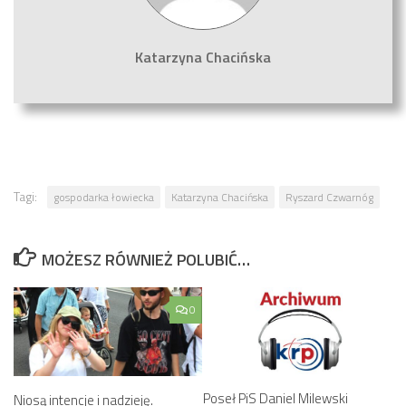
Katarzyna Chacińska
Tagi:
gospodarka łowiecka
Katarzyna Chacińska
Ryszard Czwarnóg
MOŻESZ RÓWNIEŻ POLUBIĆ…
0
Poseł PiS Daniel Milewski
Niosą intencje i nadzieję.