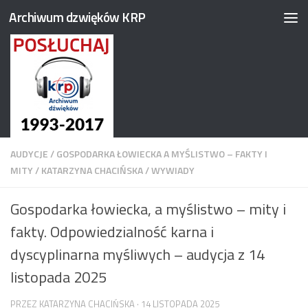
Archiwum dzwięków KRP
Przejdź do treści
AUDYCJE
/
GOSPODARKA ŁOWIECKA A MYŚLISTWO – FAKTY I
MITY
/
KATARZYNA CHACIŃSKA
/
WYWIADY
Gospodarka łowiecka, a myślistwo – mity i
fakty. Odpowiedzialność karna i
dyscyplinarna myśliwych – audycja z 14
listopada 2025
PRZEZ
KATARZYNA CHACIŃSKA
·
14 LISTOPADA 2025